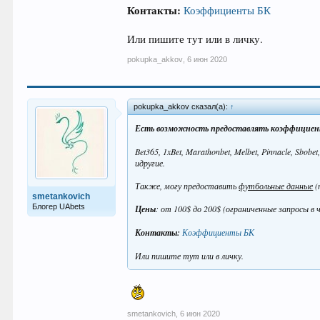
Контакты:
Коэффициенты БК
Или пишите тут или в личку.
pokupka_akkov
,
6 июн 2020
pokupka_akkov сказал(а):
↑
Есть возможность предоставлять коэффициент
Bet365, 1xBet, Marathonbet, Melbet, Pinnacle, Sbobet,
идругие.
Также, могу предоставить
футбольные данные
(
smetankovich
Блогер UAbets
Цены
: от 100$ до 200$ (ограниченные запросы в
Контакты:
Коэффициенты БК
Или пишите тут или в личку.
smetankovich
,
6 июн 2020