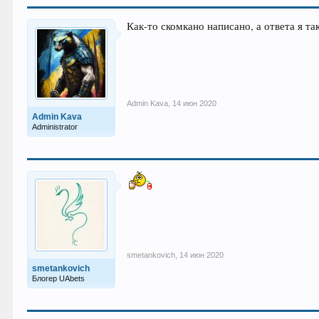
Как-то скомкано написано, а ответа я т
Admin Kava
,
14 июн 2020
Admin Kava
Administrator
smetankovich
,
14 июн 2020
smetankovich
Блогер UAbets