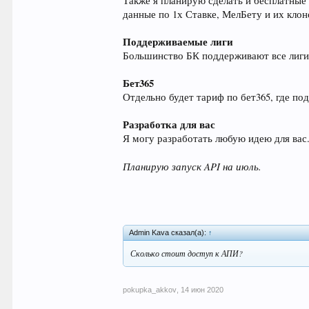
Также я планирую сделать и бесплатные 
данные по 1х Ставке, МелБету и их клон
Поддерживаемые лиги
Большинство БК поддерживают все лиги,
Бет365
Отдельно будет тариф по бет365, где п
Разработка для вас
Я могу разработать любую идею для вас.
Планирую запуск API на июль.
Admin Kava сказал(а):
↑
Сколько стоит доступ к АПИ?
pokupka_akkov
,
14 июн 2020