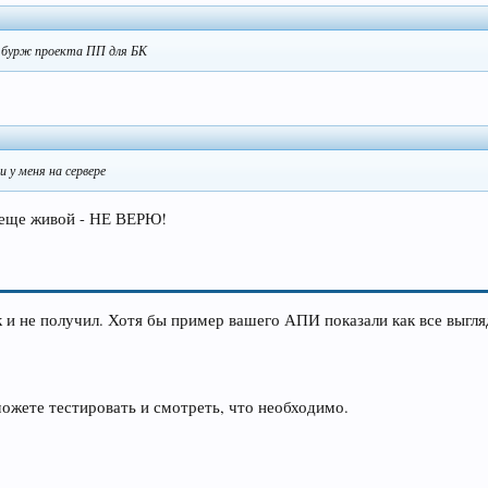
о бурж проекта ПП для БК
 у меня на сервере
ы еще живой - НЕ ВЕРЮ!
ак и не получил. Хотя бы пример вашего АПИ показали как все выгл
можете тестировать и смотреть, что необходимо.