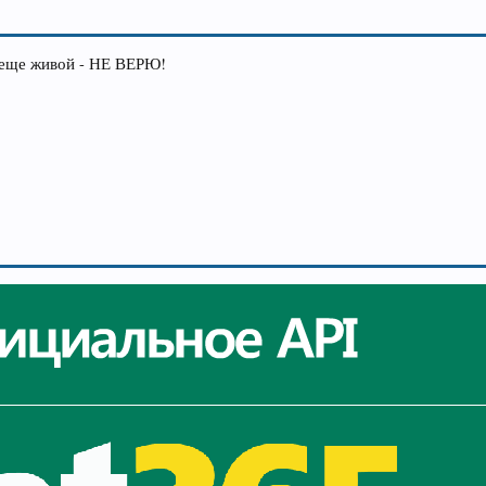
ы еще живой - НЕ ВЕРЮ!