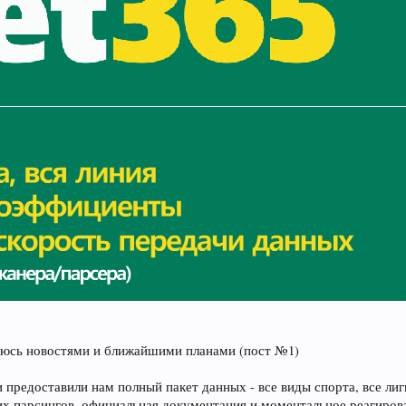
елюсь новостями и ближайшими планами (пост №1)
и предоставили нам полный пакет данных - все виды спорта, все лиг
х парсингов, официальная документация и моментальное реагирова