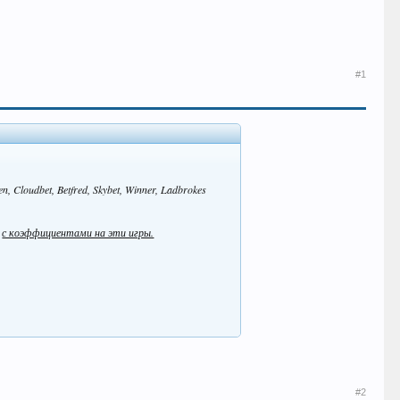
#1
en, Cloudbet, Betfred, Skybet, Winner, Ladbrokes
)
с коэффициентами на эти игры.
#2