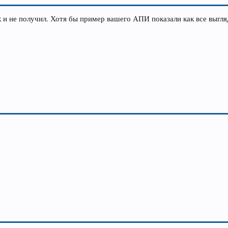
ак и не получил. Хотя бы пример вашего АПИ показали как все выгл