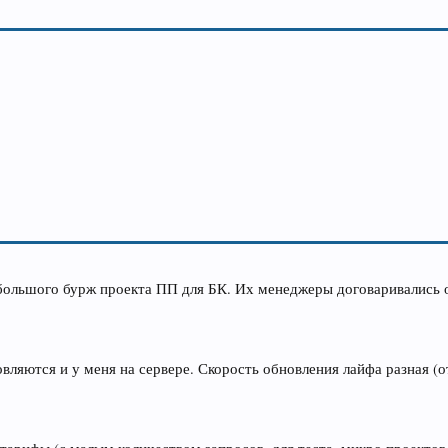
 большого бурж проекта ПП для БК. Их менеджеры договаривались 
ляются и у меня на сервере. Скорость обновления лайфа разная (от