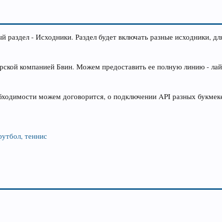
 раздел - Исходники. Раздел будет включать разные исходники, дл
ерской компанией Бвин. Можем предоставить ее полную линию - лай
обходимости можем договорится, о подключении API разных букмеке
футбол, теннис