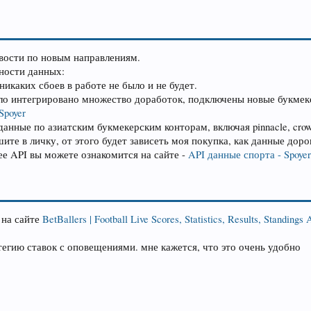
вости по новым направлениям.
ьности данных:
никаких сбоев в работе не было и не будет.
ыло интегрировано множество доработок, подключены новые букмек
Spoyer
данные по азиатским букмекерским конторам, включая pinnacle, crow
ите в личку, от этого будет зависеть моя покупка, как данные до
ее API вы можете ознакомится на сайте -
API данные спорта - Spoye
 на сайте
BetBallers | Football Live Scores, Statistics, Results, Standings
тегию ставок с оповещениями. мне кажется, что это очень удобно