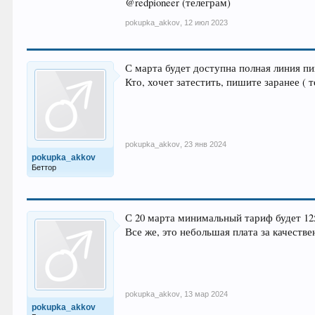
@redpioneer (телеграм)
pokupka_akkov
,
12 июл 2023
С марта будет доступна полная линия п
Кто, хочет затестить, пишите заранее ( т
pokupka_akkov
,
23 янв 2024
pokupka_akkov
Беттор
С 20 марта минимальный тариф будет 12
Все же, это небольшая плата за качеств
pokupka_akkov
,
13 мар 2024
pokupka_akkov