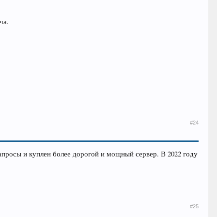
ча.
#24
апросы и куплен более дорогой и мощный сервер. В 2022 году
#25