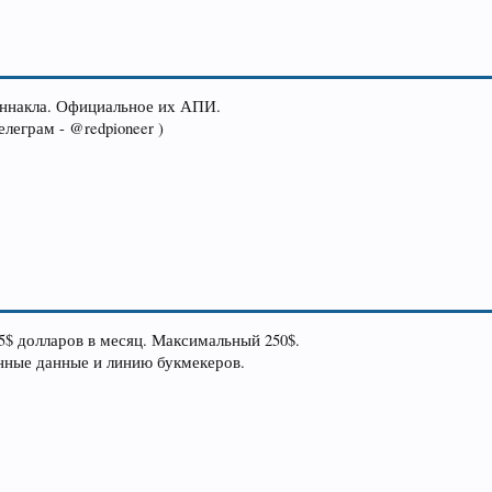
иннакла. Официальное их АПИ.
елеграм - @redpioneer )
5$ долларов в месяц. Максимальный 250$.
енные данные и линию букмекеров.