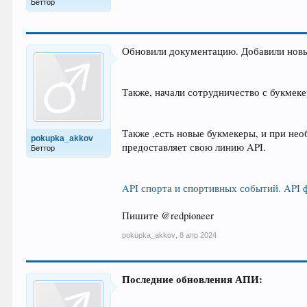
Беттор
Обновили документацию. Добавили новый
Также, начали сотрудничество с букмек
Также ,есть новые букмекеры, и при не
pokupka_akkov
предоставляет свою линию API.
Беттор
API спорта и спортивных событий. API 
Пишите @redpioneer
pokupka_akkov
,
8 апр 2024
Последние обновления АПИ: