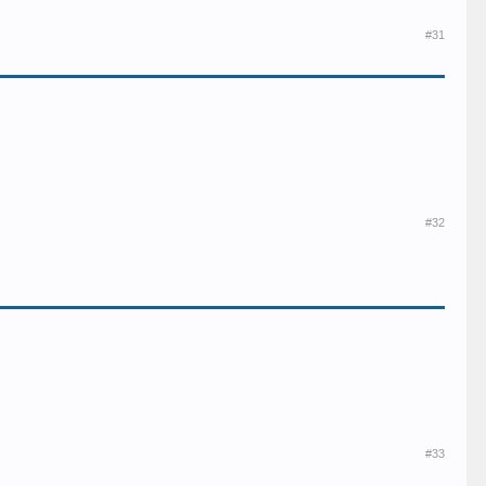
#31
#32
#33