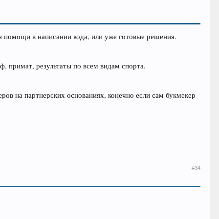
я помощи в написании кода, или уже готовые решения.
ф, примат, результаты по всем видам спорта.
ров на партнерских основаниях, конечно если сам букмекер
#34