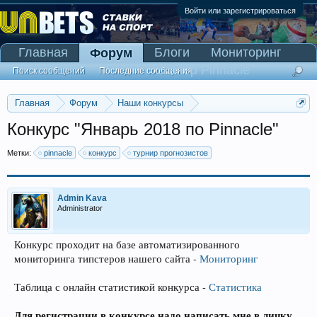
Войти или зарегистрироваться
Главная
Блоги
Мониторинг
Форум
Сканер Pinnacle
Поиск сообщений
Последние сообщения
Главная
Форум
Наши конкурсы
Конкурс прогнозистов по линии Pinnacle
Конкурс "Январь 2018 по Pinnacle"
Метки:
pinnacle
конкурс
турнир прогнозистов
Admin Kava
Administrator
Конкурс проходит на базе автоматизированного
мониторинга типстеров нашего сайта -
Мониторинг
Таблица с онлайн статистикой конкурса -
Статистика
Для регистрации в конкурсе надо написать мне в личку
.