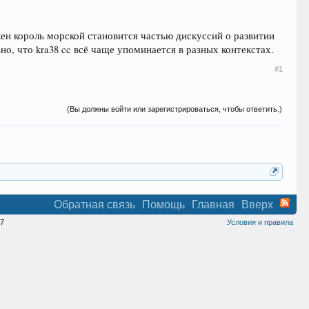
кен король морской становится частью дискуссий о развитии
, что kra38 cc всё чаще упоминается в разных контекстах.
#1
(Вы должны войти или зарегистрироваться, чтобы ответить.)
Обратная связь
Помощь
Главная
Вверх
7
Условия и правила