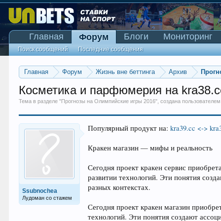
Главная
Блоги
Мониторинг
Форум
Поиск сообщений
Последние сообщения
Главная
Форум
Жизнь вне беттинга
Архив
Прогн
Косметика и парфюмерия на kra38.cc 
Тема в разделе "
Прогнозы на Олимпийские игры 2016
", создана пользователе
Популярный продукт на:
kra39.cc <-> kra
Кракен магазин — мифы и реальность
Сегодня проект кракен сервис приобрет
развитии технологий. Эти понятия созд
разных контекстах.
Ssubnochea
Лудоман со стажем
Сегодня проект кракен магазин приобрет
технологий. Эти понятия создают ассоц