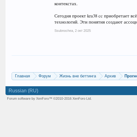
контекстах.
Сегодня проект kra38 cc приобретает вс
технологий. Эти понятия создают ассоц
Ssubnochea
,
2 окт 2025
Главная
Форум
Жизнь вне беттинга
Архив
Прогн
Russian (RU)
Forum software by XenForo™
©2010-2016 XenForo Ltd.