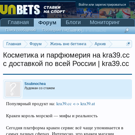
Войти или зарегистрироваться
Главная
Блоги
Мониторинг
Форум
Сканер Pinnacle
Поиск сообщений
Последние сообщения
Главная
Форум
Жизнь вне беттинга
Архив
Прогнозы на Олимпийские игры 2016
Косметика и парфюмерия на kra39.cc
с доставкой по всей России | kra39.cc
Ssubnochea
Лудоман со стажем
Популярный продукт на:
kra39.cc <-> kra39.at
Кракен король морской — мифы и реальность
Сегодня платформа кракен сервис всё чаще упоминается в
самых разных сферах. Интересно, что кракен магазин