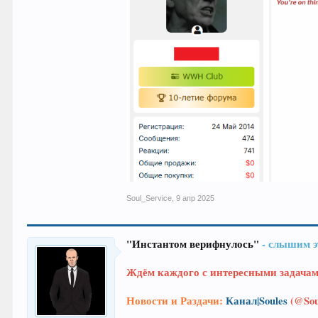
Soul_Service
,
9 апр 2025
"Инстантом верифнулось"
- слышим э
Ждём каждого с интересными задача
Новости и Раздачи:
Канал|Soules
(@Sou