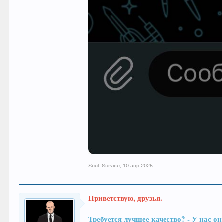
Soul_Service
,
10 апр 2025
Приветствую, друзья.
Требуется лучшее качество? - У на