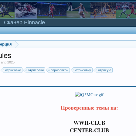
Сканер Pinnacle
мерция
les
 апр 2025
.
отрисовке
отрисовки
отрисовкой
отрисовку
отрисую
Проверенные темы на:
WWH-CLUB
CENTER-CLUB