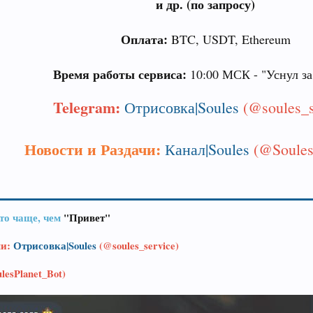
и др. (по запросу)
Оплата:
BTC, USDT, Ethereum
Время работы сервиса:
10:00 МСК - "Уснул за
Telegram:
Отрисовка|Soules
(@soules_s
Новости и Раздачи:
Канал|Soules
(@Soules
то чаще, чем
"Привет"
ми:
Отрисовка|Soules
(@soules_service)
lesPlanet_Bot)