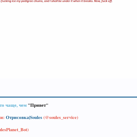
то чаще, чем
"Привет"
ми:
Отрисовка|Soules
(@soules_service)
lesPlanet_Bot)