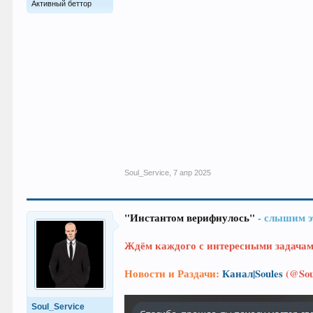
Активный беттор
Soul_Service
,
7 апр 2025
"Инстантом верифнулось"
- слышим э
Ждём каждого с интересными задача
Новости и Раздачи:
Канал|Soules
(@Sou
Soul_Service