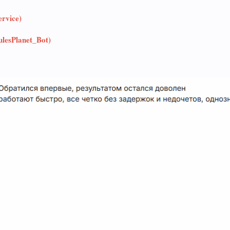
rvice)
lesPlanet_Bot)