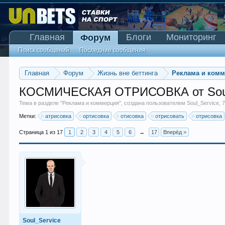
Главная
Блоги
Мониторинг
Форум
Поиск сообщений
Последние сообщения
Главная
Форум
Жизнь вне беттинга
Реклама и ком
КОСМИЧЕСКАЯ ОТРИСОВКА от Sou
Тема в разделе "
Реклама и коммерция
", создана пользователем
Soul_Service
,
7
Метки:
атрисовка
ортисовка
отисовка
отрисовать
отрисовка
Страница 1 из 17
1
2
3
4
5
6
→
17
Вперёд >
Soul_Service