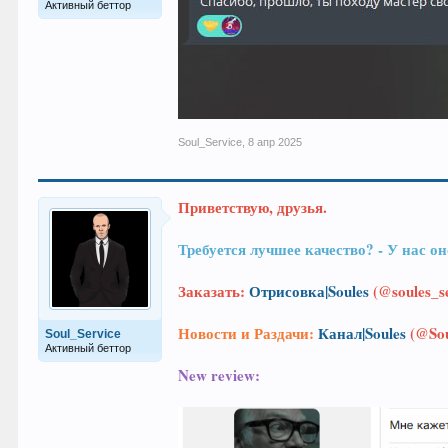
Активный беттор
Soul_Service
,
8 апр 2025
Приветствую, друзья.
Требуется лучшее качество? - У на
Заказать:
Отрисовка|Soules
(@soules_se
Новости и Раздачи:
Канал|Soules
(@Sou
Soul_Service
Активный беттор
New review: