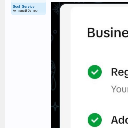
Soul_Service
Активный беттор