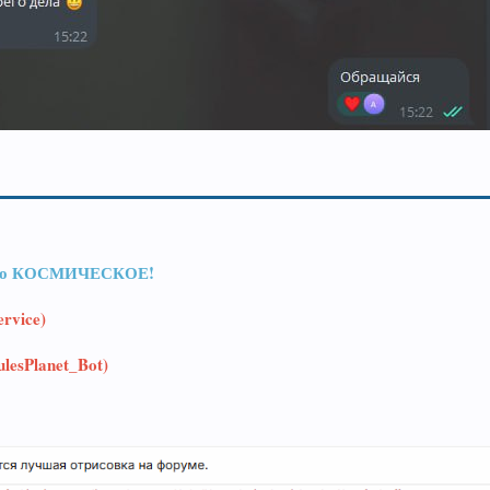
с оно КОСМИЧЕСКОЕ!
rvice)
lesPlanet_Bot)