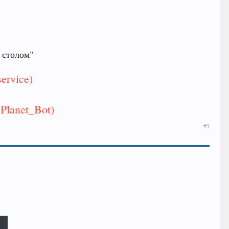
 столом"
ervice)
Planet_Bot)
#1