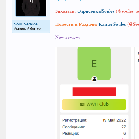
Заказать:
Отрисовка|Soules
(@soules_se
Новости и Раздачи:
Канал|Soules
(@Sou
Soul_Service
Активный беттор
New review: