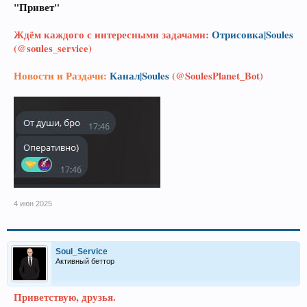
"Привет"
Ждём каждого с интересными задачами:
Отрисовка|Soules
(@soules_service)
Новости и Раздачи:
Канал|Soules
(@SoulesPlanet_Bot)
4 июн 2025
Soul_Service
Активный беттор
Приветствую, друзья.