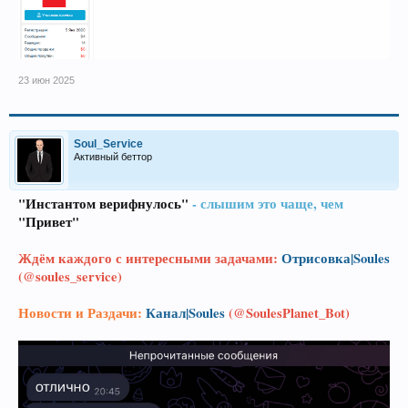
23 июн 2025
Soul_Service
Активный беттор
"Инстантом верифнулось"
- слышим это чаще, чем
"Привет"
Ждём каждого с интересными задачами:
Отрисовка|Soules
(@soules_service)
Новости и Раздачи:
Канал|Soules
(@SoulesPlanet_Bot)