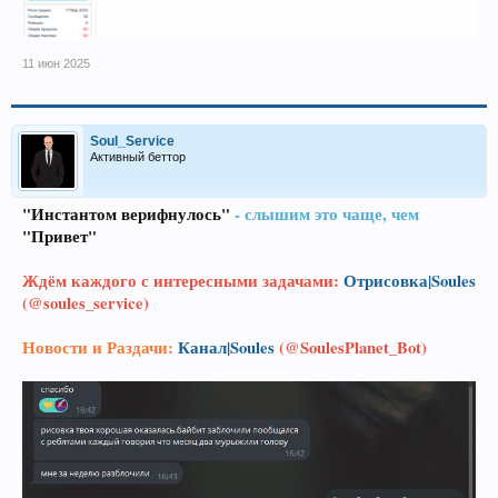
11 июн 2025
Soul_Service
Активный беттор
"Инстантом верифнулось"
- слышим это чаще, чем
"Привет"
Ждём каждого с интересными задачами:
Отрисовка|Soules
(@soules_service)
Новости и Раздачи:
Канал|Soules
(@SoulesPlanet_Bot)