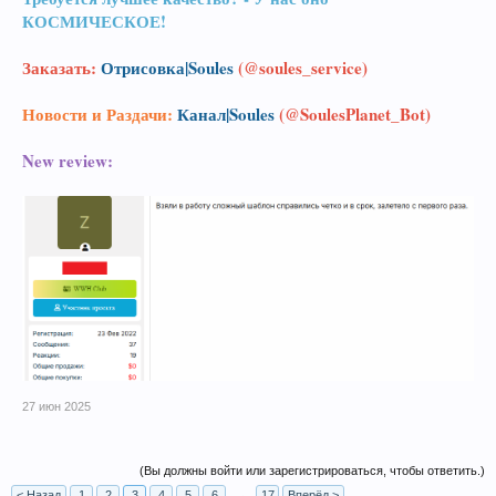
КОСМИЧЕСКОЕ!
Заказать:
Отрисовка|Soules
(@soules_service)
Новости и Раздачи:
Канал|Soules
(@SoulesPlanet_Bot)
New review:
27 июн 2025
(Вы должны войти или зарегистрироваться, чтобы ответить.)
< Назад
1
2
3
4
5
6
→
17
Вперёд >