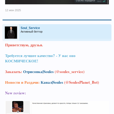
12 июн 2025
Soul_Service
Активный беттор
Приветствую, друзья.
Требуется лучшее качество? - У нас оно
КОСМИЧЕСКОЕ!
Заказать:
Отрисовка|Soules
(@soules_service)
Новости и Раздачи:
Канал|Soules
(@SoulesPlanet_Bot)
New review: