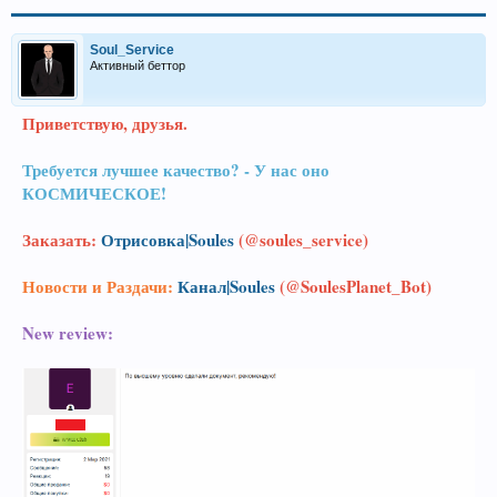
Soul_Service
Активный беттор
Приветствую, друзья.
Требуется лучшее качество? - У нас оно
КОСМИЧЕСКОЕ!
Заказать:
Отрисовка|Soules
(@soules_service)
Новости и Раздачи:
Канал|Soules
(@SoulesPlanet_Bot)
New review: