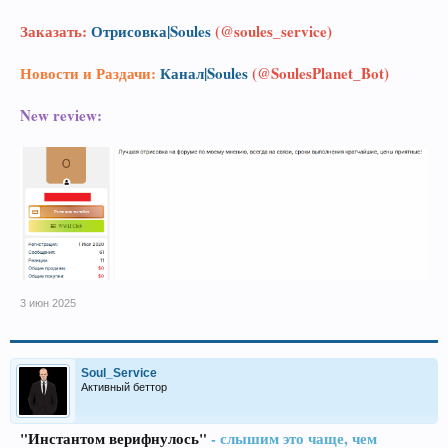
Заказать:
Отрисовка|Soules
(@soules_service)
Новости и Раздачи:
Канал|Soules
(@SoulesPlanet_Bot)
New review:
3 июн 2025
Soul_Service
Активный беттор
"Инстантом верифнулось"
- слышим это чаще, чем