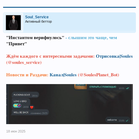
Soul_Service
Активный беттор
"Инстантом верифнулось"
- слышим это чаще, чем
"Привет"
Ждём каждого с интересными задачами:
Отрисовка|Soules
(@soules_service)
Новости и Раздачи:
Канал|Soules
(@SoulesPlanet_Bot)
18 июн 2025