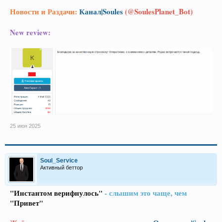
Новости и Раздачи:
Канал|Soules
(@SoulesPlanet_Bot)
New review:
25 июн 2025
Soul_Service
Активный беттор
"Инстантом верифнулось"
- слышим это чаще, чем
"Привет"