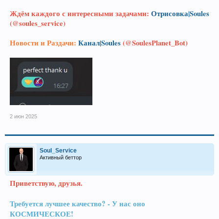
Ждём каждого с интересными задачами:
Отрисовка|Soules
(@soules_service)
Новости и Раздачи:
Канал|Soules
(@SoulesPlanet_Bot)
2 июн 2025
Soul_Service
Активный беттор
Приветствую, друзья.
Требуется лучшее качество? - У нас оно
КОСМИЧЕСКОЕ!