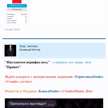
13 июн 2025
Soul_Service
Активный беттор
"Инстантом верифнулось"
- слышим это чаще, чем
"Привет"
Ждём каждого с интересными задачами:
Отрисовка|Soules
(@soules_service)
Новости и Раздачи:
Канал|Soules
(@SoulesPlanet_Bot)