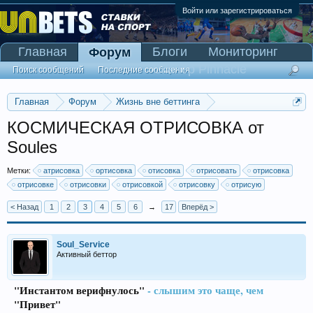
Войти или зарегистрироваться
Главная
Блоги
Мониторинг
Форум
Сканер Pinnacle
Поиск сообщений
Последние сообщения
Главная
Форум
Жизнь вне беттинга
Реклама и коммерция
КОСМИЧЕСКАЯ ОТРИСОВКА от
Soules
Метки:
атрисовка
ортисовка
отисовка
отрисовать
отрисовка
отрисовке
отрисовки
отрисовкой
отрисовку
отрисую
< Назад
1
2
3
4
5
6
→
17
Вперёд >
Soul_Service
Активный беттор
"Инстантом верифнулось"
- слышим это чаще, чем
"Привет"