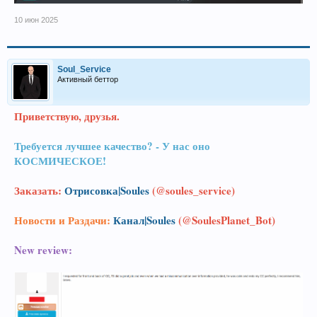
10 июн 2025
Soul_Service
Активный беттор
Приветствую, друзья.
Требуется лучшее качество? - У нас оно
КОСМИЧЕСКОЕ!
Заказать:
Отрисовка|Soules
(@soules_service)
Новости и Раздачи:
Канал|Soules
(@SoulesPlanet_Bot)
New review: