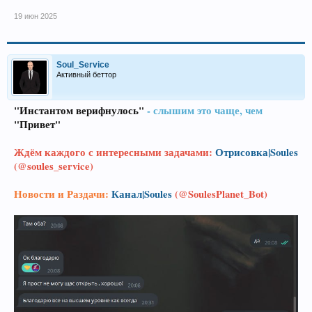
19 июн 2025
Soul_Service
Активный беттор
"Инстантом верифнулось"
- слышим это чаще, чем
"Привет"
Ждём каждого с интересными задачами:
Отрисовка|Soules
(@soules_service)
Новости и Раздачи:
Канал|Soules
(@SoulesPlanet_Bot)