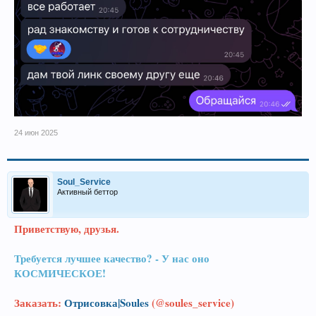
24 июн 2025
Soul_Service
Активный беттор
Приветствую, друзья.
Требуется лучшее качество? - У нас оно
КОСМИЧЕСКОЕ!
Заказать:
Отрисовка|Soules
(@soules_service)