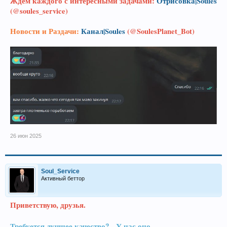
Ждём каждого с интересными задачами:
Отрисовка|Soules
(@soules_service)
Новости и Раздачи:
Канал|Soules
(@SoulesPlanet_Bot)
26 июн 2025
Soul_Service
Активный беттор
Приветствую, друзья.
Требуется лучшее качество? - У нас оно