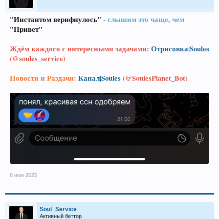
"Инстантом верифнулось"
- слышим это чаще, чем
"Привет"
Ждём каждого с интересными задачами:
Отрисовка|Soules
(@soules_service)
Новости и Раздачи:
Канал|Soules
(@SoulesPlanet_Bot)
6 июн 2025
Soul_Service
Активный беттор