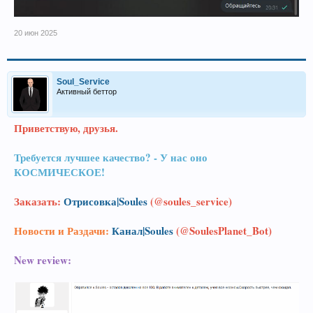
20 июн 2025
Soul_Service
Активный беттор
Приветствую, друзья.
Требуется лучшее качество? - У нас оно
КОСМИЧЕСКОЕ!
Заказать:
Отрисовка|Soules
(@soules_service)
Новости и Раздачи:
Канал|Soules
(@SoulesPlanet_Bot)
New review: