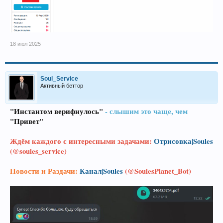
18 июл 2025
Soul_Service
Активный беттор
"Инстантом верифнулось"
- слышим это чаще, чем
"Привет"
Ждём каждого с интересными задачами:
Отрисовка|Soules
(@soules_service)
Новости и Раздачи:
Канал|Soules
(@SoulesPlanet_Bot)