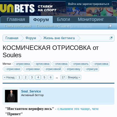
Войти или зарегистрироваться
Главная
Блоги
Мониторинг
Форум
Сканер Pinnacle
Поиск сообщений
Последние сообщения
Главная
Форум
Жизнь вне беттинга
Реклама и коммерция
КОСМИЧЕСКАЯ ОТРИСОВКА от
Soules
Метки:
атрисовка
ортисовка
отисовка
отрисовать
отрисовка
отрисовке
отрисовки
отрисовкой
отрисовку
отрисую
< Назад
1
2
3
4
5
6
→
17
Вперёд >
Soul_Service
Активный беттор
"Инстантом верифнулось"
- слышим это чаще, чем
"Привет"