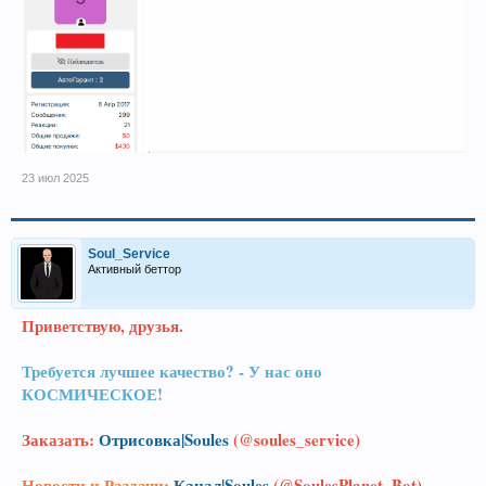
23 июл 2025
Soul_Service
Активный беттор
Приветствую, друзья.
Требуется лучшее качество? - У нас оно
КОСМИЧЕСКОЕ!
Заказать:
Отрисовка|Soules
(@soules_service)
Новости и Раздачи:
Канал|Soules
(@SoulesPlanet_Bot)