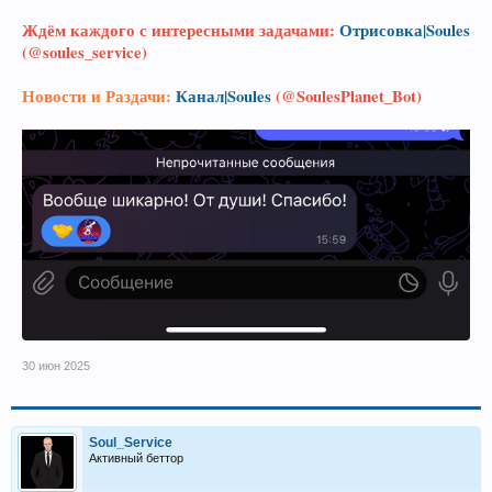
Ждём каждого с интересными задачами:
Отрисовка|Soules
(@soules_service)
Новости и Раздачи:
Канал|Soules
(@SoulesPlanet_Bot)
30 июн 2025
Soul_Service
Активный беттор