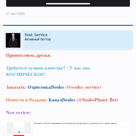
17 июл 2025
Soul_Service
Активный беттор
Приветствую, друзья.
Требуется лучшее качество? - У нас оно
КОСМИЧЕСКОЕ!
Заказать:
Отрисовка|Soules
(@soules_service)
Новости и Раздачи:
Канал|Soules
(@SoulesPlanet_Bot)
New review: