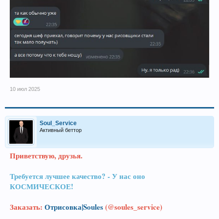
10 июл 2025
Soul_Service
Активный беттор
Приветствую, друзья.
Требуется лучшее качество? - У нас оно
КОСМИЧЕСКОЕ!
Заказать:
Отрисовка|Soules
(@soules_service)