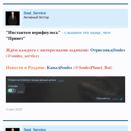
Soul_Service
Активный беттор
"Инстантом верифнулось"
- слышим это чаще, чем
"Привет"
Ждём каждого с интересными задачами:
Отрисовка|Soules
(@soules_service)
Новости и Раздачи:
Канал|Soules
(@SoulesPlanet_Bot)
4 июл 2025
Soul_Service