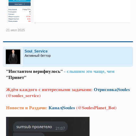
21 июл 2025
Soul_Service
Активный беттор
"Инстантом верифнулось"
- слышим это чаще, чем
"Привет"
Ждём каждого с интересными задачами:
Отрисовка|Soules
(@soules_service)
Новости и Раздачи:
Канал|Soules
(@SoulesPlanet_Bot)