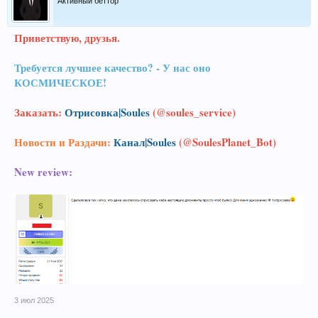
Активный беттор
Приветствую, друзья.
Требуется лучшее качество? - У нас оно
КОСМИЧЕСКОЕ!
Заказать:
Отрисовка|Soules
(@soules_service)
Новости и Раздачи:
Канал|Soules
(@SoulesPlanet_Bot)
New review:
3 июл 2025