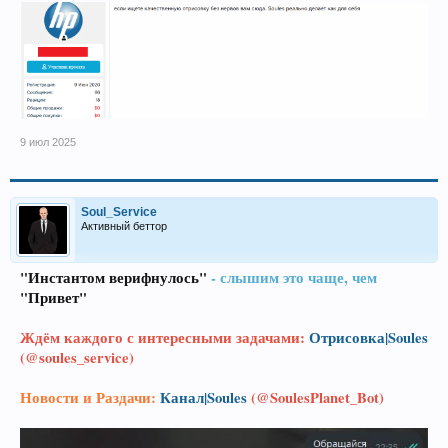
9 июл 2025
Soul_Service
Активный беттор
"Инстантом верифнулось"
- слышим это чаще, чем
"Привет"
Ждём каждого с интересными задачами:
Отрисовка|Soules
(@soules_service)
Новости и Раздачи:
Канал|Soules
(@SoulesPlanet_Bot)