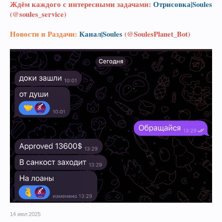
Ждём каждого с интересными задачами:
Отрисовка|Soules
(@soules_service)
Новости и Раздачи:
Канал|Soules
(@SoulesPlanet_Bot)
14 июл 2025