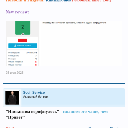
New review:
25 июл 2025
Soul_Service
Активный беттор
"Инстантом верифнулось"
- слышим это чаще, чем
"Привет"