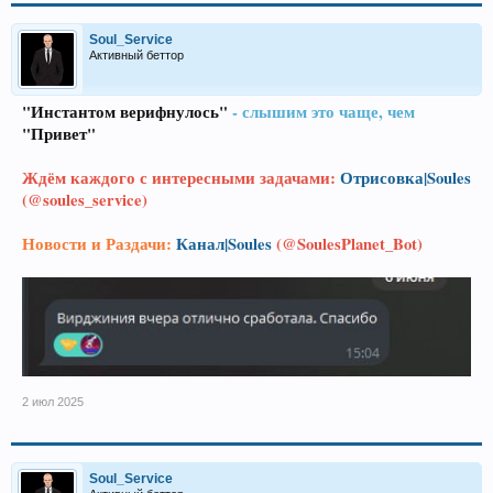
Soul_Service
Активный беттор
"Инстантом верифнулось"
- слышим это чаще, чем
"Привет"
Ждём каждого с интересными задачами:
Отрисовка|Soules
(@soules_service)
Новости и Раздачи:
Канал|Soules
(@SoulesPlanet_Bot)
2 июл 2025
Soul_Service