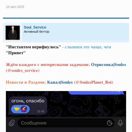
16 июл 2025
Soul_Service
Активный беттор
"Инстантом верифнулось"
- слышим это чаще, чем
"Привет"
Ждём каждого с интересными задачами:
Отрисовка|Soules
(@soules_service)
Новости и Раздачи:
Канал|Soules
(@SoulesPlanet_Bot)