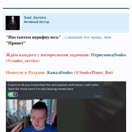
Soul_Service
Активный беттор
"Инстантом верифнулось"
- слышим это чаще, чем
"Привет"
Ждём каждого с интересными задачами:
Отрисовка|Soules
(@soules_service)
Новости и Раздачи:
Канал|Soules
(@SoulesPlanet_Bot)