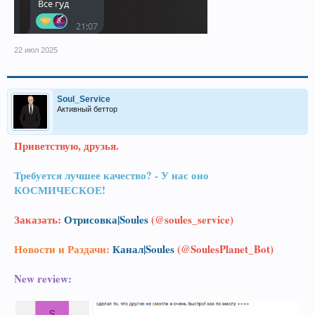
22 июл 2025
Soul_Service
Активный беттор
Приветствую, друзья.
Требуется лучшее качество? - У нас оно
КОСМИЧЕСКОЕ!
Заказать:
Отрисовка|Soules
(@soules_service)
Новости и Раздачи:
Канал|Soules
(@SoulesPlanet_Bot)
New review: