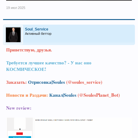
19 июл 2025
Soul_Service
Активный беттор
Приветствую, друзья.
Требуется лучшее качество? - У нас оно
КОСМИЧЕСКОЕ!
Заказать:
Отрисовка|Soules
(@soules_service)
Новости и Раздачи:
Канал|Soules
(@SoulesPlanet_Bot)
New review: