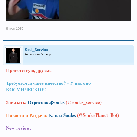
8 июл 2025
Soul_Service
Активный беттор
Приветствую, друзья.
Требуется лучшее качество? - У нас оно
КОСМИЧЕСКОЕ!
Заказать:
Отрисовка|Soules
(@soules_service)
Новости и Раздачи:
Канал|Soules
(@SoulesPlanet_Bot)
New review: