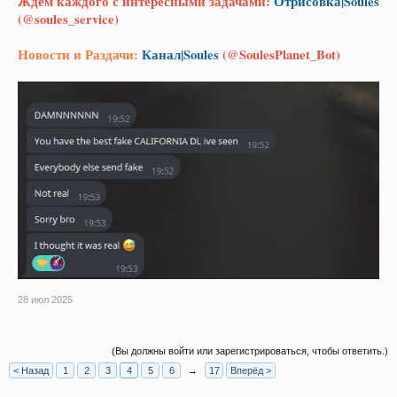
Ждём каждого с интересными задачами:
Отрисовка|Soules
(@soules_service)
Новости и Раздачи:
Канал|Soules
(@SoulesPlanet_Bot)
28 июл 2025
(Вы должны войти или зарегистрироваться, чтобы ответить.)
< Назад
1
2
3
4
5
6
→
17
Вперёд >