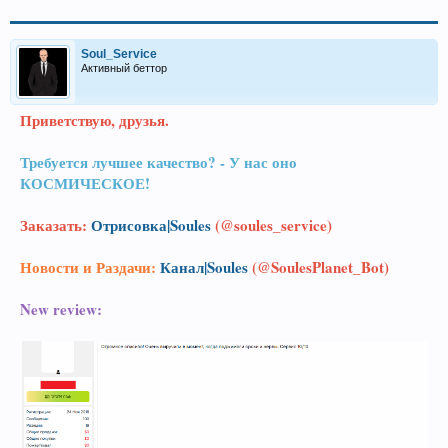
Soul_Service
Активный беттор
Приветствую, друзья.
Требуется лучшее качество? - У нас оно
КОСМИЧЕСКОЕ!
Заказать:
Отрисовка|Soules
(@soules_service)
Новости и Раздачи:
Канал|Soules
(@SoulesPlanet_Bot)
New review: