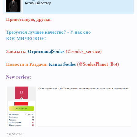
Активный беттор
Приветствую, друзья.
Требуется лучшее качество? - У нас оно
КОСМИЧЕСКОЕ!
Заказать:
Отрисовка|Soules
(@soules_service)
Новости и Раздачи:
Канал|Soules
(@SoulesPlanet_Bot)
New review:
7 июл 2025