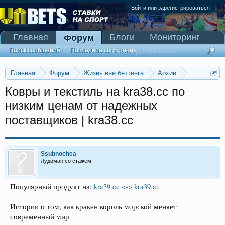
Войти или зарегистрироваться
Главная
Блоги
Мониторинг
Форум
Сканер Pinnacle
Поиск сообщений
Последние сообщения
Главная
Форум
Жизнь вне беттинга
Архив
Прогнозы на Олимпийские игры 2016
Ковры и текстиль на kra38.cc по
низким ценам от надежных
поставщиков | kra38.cc
Ssubnochea
Лудоман со стажем
Популярный продукт на:
kra39.cc <-> kra39.at
Истории о том, как кракен король морской меняет
современный мир