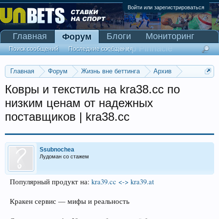
Войти или зарегистрироваться
Главная
Блоги
Мониторинг
Форум
Сканер Pinnacle
Поиск сообщений
Последние сообщения
Главная
Форум
Жизнь вне беттинга
Архив
Прогнозы на Олимпийские игры 2016
Ковры и текстиль на kra38.cc по
низким ценам от надежных
поставщиков | kra38.cc
Ssubnochea
Лудоман со стажем
Популярный продукт на:
kra39.cc <-> kra39.at
Кракен сервис — мифы и реальность