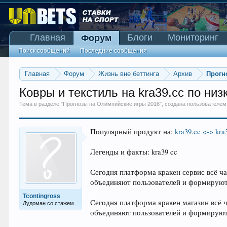
Главная
Блоги
Мониторинг
Форум
Поиск сообщений
Последние сообщения
Главная
Форум
Жизнь вне беттинга
Архив
Прогн
Ковры и текстиль на kra39.cc по ни
Тема в разделе "
Прогнозы на Олимпийские игры 2016
", создана пользователе
Популярный продукт на:
kra39.cc <-> kra
Легенды и факты: kra39 cc
Сегодня платформа кракен сервис всё ч
объединяют пользователей и формируют
Tcontingross
Сегодня платформа кракен магазин всё 
Лудоман со стажем
объединяют пользователей и формируют