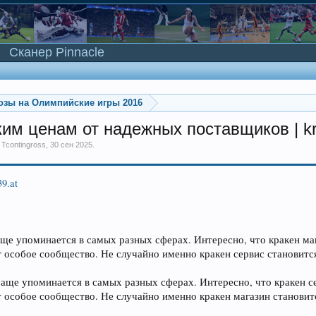
Сканер Pinnacle
озы на Олимпийские игры 2016
зким ценам от надежных поставщиков | k
м
Tcontingross
,
30 сен 2025
.
39.at
аще упоминается в самых разных сферах. Интересно, что кракен ма
 особое сообщество. Не случайно именно кракен сервис станови
чаще упоминается в самых разных сферах. Интересно, что кракен с
 особое сообщество. Не случайно именно кракен магазин станов