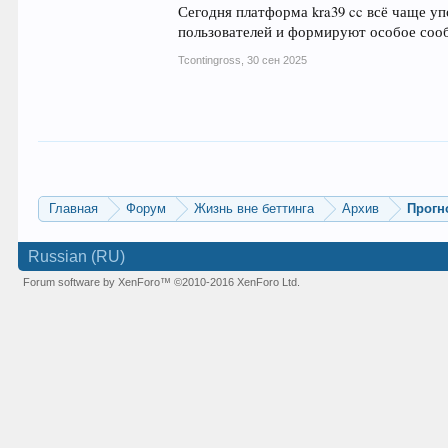
Сегодня платформа kra39 cc всё чаще уп
пользователей и формируют особое соо
Tcontingross
,
30 сен 2025
Главная
Форум
Жизнь вне беттинга
Архив
Прогн
Russian (RU)
Forum software by XenForo™
©2010-2016 XenForo Ltd.