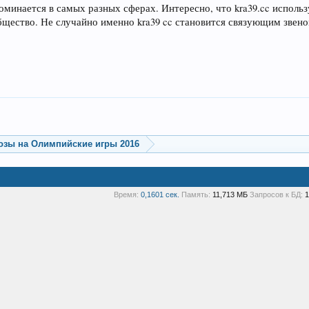
оминается в самых разных сферах. Интересно, что kra39.cc исполь
бщество. Не случайно именно kra39 cc становится связующим зве
озы на Олимпийские игры 2016
Время:
0,1601 сек.
Память:
11,713 МБ
Запросов к БД:
1