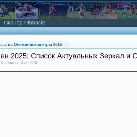
Сканер Pinnacle
озы на Олимпийские игры 2016
кeн 2025: Список Актуальных Зеркал и
м
Ssubnochea
,
3 окт 2025
.