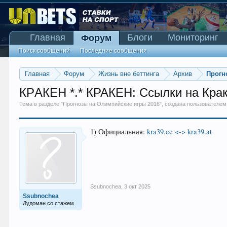
Главная
Блоги
Мониторинг
Форум
Поиск сообщений
Последние сообщения
Главная
Форум
Жизнь вне беттинга
Архив
Прогн
КPАКЕН *.* КРАКEН: Ссылки на Кра
Тема в разделе "
Прогнозы на Олимпийские игры 2016
", создана пользователе
1) Официальная:
kra39.cc <-> kra39.at
Ssubnochea
,
3 окт 2025
Ssubnochea
Лудоман со стажем