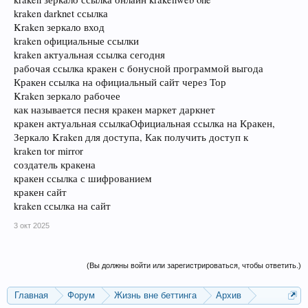
kraken darknet ссылка
Kraken зеркало вход
kraken официальные ссылки
kraken актуальная ссылка сегодня
рабочая ссылка кракен с бонусной программой выгода
Кракен ссылка на официальный сайт через Тор
Kraken зеркало рабочее
как называется песня кракен маркет даркнет
кракен актуальная ссылкаОфициальная ссылка на Кракен,
Зеркало Kraken для доступа, Как получить доступ к
kraken tor mirror
создатель кракена
кракен ссылка с шифрованием
кракен сайт
kraken ссылка на сайт
3 окт 2025
(Вы должны войти или зарегистрироваться, чтобы ответить.)
Главная
Форум
Жизнь вне беттинга
Архив