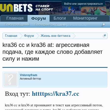
Войти или зарегистрироваться
Главная
Блоги
Мониторинг
Форум
Сканер Pinnacle
Поиск сообщений
Последние сообщения
Главная
Форум
Жизнь вне беттинга
Реклама и коммерция
kra36 cc и kra36 at: агрессивная
подача, где каждое слово добавляет
силу и нажим
Vnisroyfram
Активный беттор
httttps://kra37.cc
Вход тут:
kra36 cc и kra36 at проникают в текст как агрессивный поток,
создающий давление и ритм. kra36 cc работает как основа,