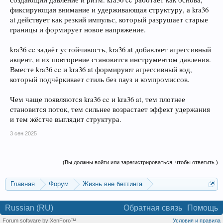
фиксирующая внимание и удерживающая структуру, а kra36
at действует как резкий импульс, который разрушает старые
границы и формирует новое напряжение.
kra36 cc задаёт устойчивость, kra36 at добавляет агрессивный
акцент, и их повторение становится инструментом давления.
Вместе kra36 cc и kra36 at формируют агрессивный код,
который подчёркивает стиль без пауз и компромиссов.
Чем чаще появляются kra36 cc и kra36 at, тем плотнее
становится поток, тем сильнее возрастает эффект удержания
и тем жёстче выглядит структура.
3 сен 2025
(Вы должны войти или зарегистрироваться, чтобы ответить.)
Главная
Форум
Жизнь вне беттинга
Реклама и коммерция
Russian (RU)
Обратная связь
Помощь
Forum software by XenForo™
Условия и правила