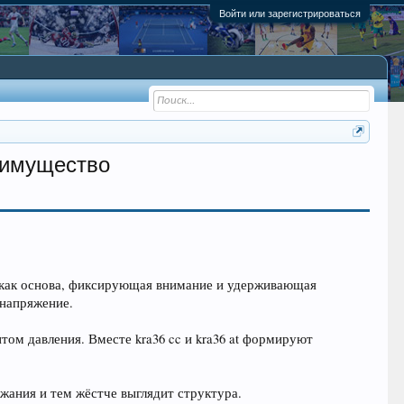
Войти или зарегистрироваться
реимущество
ает как основа, фиксирующая внимание и удерживающая
 напряжение.
нтом давления. Вместе kra36 cc и kra36 at формируют
ржания и тем жёстче выглядит структура.