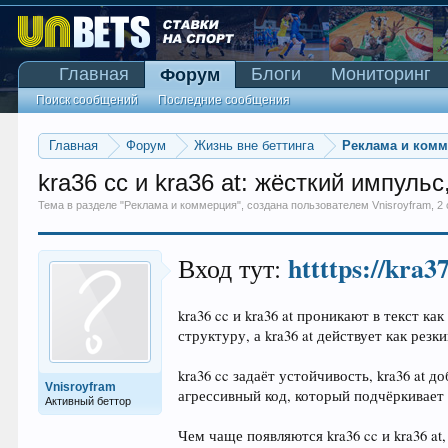
Главная
Блоги
Мониторинг
Форум
Поиск сообщений
Последние сообщения
Главная
Форум
Жизнь вне беттинга
Реклама и ком
kra36 cc и kra36 at: жёсткий импуль
Тема в разделе "
Реклама и коммерция
", создана пользователем
Vnisroyfram
,
2
httttps://kra3
Вход тут:
kra36 cc и kra36 at проникают в текст 
структуру, а kra36 at действует как ре
kra36 cc задаёт устойчивость, kra36 at 
Vnisroyfram
агрессивный код, который подчёркивает 
Активный беттор
Чем чаще появляются kra36 cc и kra36 at