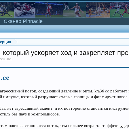
Сканер Pinnacle
мерция
с, который ускоряет ход и закрепляет п
 сен 2025
.
7.cc
как агрессивный поток, создающий давление и ритм. kra36 cc работ
зкий импульс, который разрушает старые границы и формирует новое
добавляет агрессивный акцент, и их повторение становится инструме
стиль без пауз и компромиссов.
, тем плотнее становится поток, тем сильнее возрастает эффект уде