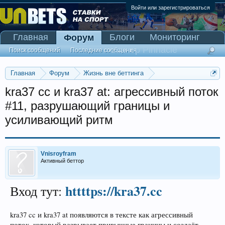
Войти или зарегистрироваться
Главная
Блоги
Мониторинг
Форум
Сканер Pinnacle
Поиск сообщений
Последние сообщения
Главная
Форум
Жизнь вне беттинга
Реклама и коммерция
kra37 cc и kra37 at: агрессивный поток
#11, разрушающий границы и
усиливающий ритм
Vnisroyfram
Активный беттор
httttps://kra37.cc
Вход тут:
kra37 cc и kra37 at появляются в тексте как агрессивный
поток, который разрывает привычные границы и создаёт