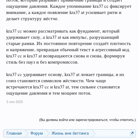
ощущение давления. Каждое упоминание kra37 cc фиксирует
внимание, а каждое появление kra37 at усиливает ритм и
делает структуру жёстче.
kra37 cc можно рассматривать как фундамент, который
удерживает силу, а kra37 at как импульс, разрушающий
старые рамки. Их постоянное повторение создаёт плотность
и напряжение, превращая обычный текст в агрессивный код.
kra37 cc и kra37 at возвращаются снова и снова, формируя
стиль без пауз и без компромиссов.
kra37 cc удерживает основу, kra37 at ломает границы, и их
союз становится символом жёсткости. Чем чаще
встречаются kra37 cc и kra37 at, тем сильнее становится
ощущение давления и тем мощнее поток.
3 сен 2025
(Вы должны войти или зарегистрироваться, чтобы ответить.)
Главная
Форум
Жизнь вне беттинга