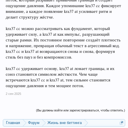
ощущение давления. Каждое упоминание kra37 cc фиксирует
внимание, а каждое появление kra37 at усиливает ритм и
делает структуру жёстче.
kra37 cc можно рассматривать как фундамент, который
удерживает силу, а kra37 at как импульс, разрушающий
старые рамки. Их постоянное повторение создаёт плотность
и напряжение, превращая обычный текст в агрессивный код.
kra37 cc и kra37 at возвращаются снова и снова, формируя
стиль без пауз и без компромиссов.
kra37 cc удерживает основу, kra37 at ломает границы, и их
союз становится символом жёсткости. Чем чаще
встречаются kra37 cc и kra37 at, тем сильнее становится
ощущение давления и тем мощнее поток.
2 сен 2025
(Вы должны войти или зарегистрироваться, чтобы ответить.)
Главная
Форум
Жизнь вне беттинга