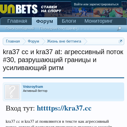
Войти или зарегистрироваться
Главная
Блоги
Мониторинг
Форум
Сканер Pinnacle
Поиск сообщений
Последние сообщения
Главная
Форум
Жизнь вне беттинга
Реклама и коммерция
kra37 cc и kra37 at: агрессивный поток
#30, разрушающий границы и
усиливающий ритм
Vnisroyfram
Активный беттор
httttps://kra37.cc
Вход тут:
kra37 cc и kra37 at появляются в тексте как агрессивный
поток, который разрывает привычные границы и создаёт