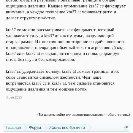
ощущение давления. Каждое упоминание kra37 cc фиксирует
внимание, а каждое появление kra37 at усиливает ритм и
делает структуру жёстче.
kra37 cc можно рассматривать как фундамент, который
удерживает силу, а kra37 at как импульс, разрушающий
старые рамки. Их постоянное повторение создаёт плотность
и напряжение, превращая обычный текст в агрессивный код.
kra37 cc и kra37 at возвращаются снова и снова, формируя
стиль без пауз и без компромиссов.
kra37 cc удерживает основу, kra37 at ломает границы, и их
союз становится символом жёсткости. Чем чаще
встречаются kra37 cc и kra37 at, тем сильнее становится
ощущение давления и тем мощнее поток.
3 сен 2025
(Вы должны войти или зарегистрироваться, чтобы ответить.)
Главная
Форум
Жизнь вне беттинга