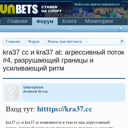
Войти или зарегистрироваться
Главная
Блоги
Мониторинг
Форум
Сканер Pinnacle
Поиск сообщений
Последние сообщения
Главная
Форум
Жизнь вне беттинга
Реклама и коммерция
kra37 cc и kra37 at: агрессивный поток
#4, разрушающий границы и
усиливающий ритм
Vnisroyfram
Активный беттор
httttps://kra37.cc
Вход тут:
kra37 cc и kra37 at появляются в тексте как агрессивный
поток, который разрывает привычные границы и создаёт