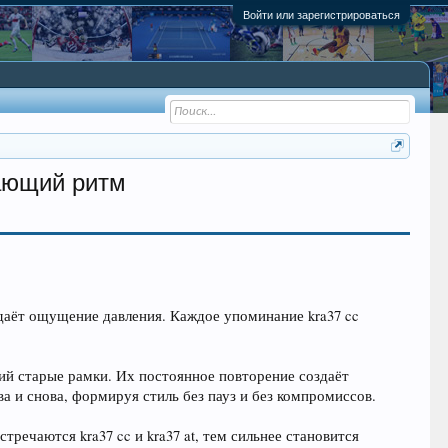
Войти или зарегистрироваться
вающий ритм
оздаёт ощущение давления. Каждое упоминание kra37 cc
щий старые рамки. Их постоянное повторение создаёт
ва и снова, формируя стиль без пауз и без компромиссов.
тречаются kra37 cc и kra37 at, тем сильнее становится