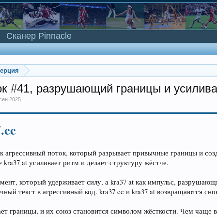
Сканер Pinnacle
мерция
оток #41, разрушающий границы и усили
 сен 2025
.
7.cc
е как агрессивный поток, который разрывает привычные границы и с
 kra37 at усиливает ритм и делает структуру жёстче.
мент, который удерживает силу, а kra37 at как импульс, разрушаю
ный текст в агрессивный код. kra37 cc и kra37 at возвращаются сно
мает границы, и их союз становится символом жёсткости. Чем чаще вс