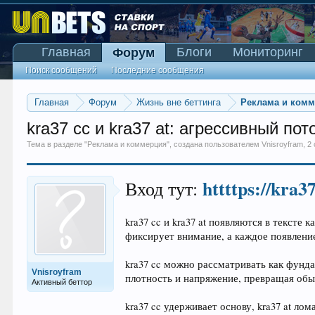
Главная
Блоги
Мониторинг
Форум
Поиск сообщений
Последние сообщения
Главная
Форум
Жизнь вне беттинга
Реклама и ком
kra37 cc и kra37 at: агрессивный п
Тема в разделе "
Реклама и коммерция
", создана пользователем
Vnisroyfram
,
2
httttps://kra3
Вход тут:
kra37 cc и kra37 at появляются в текст
фиксирует внимание, а каждое появление
kra37 cc можно рассматривать как фунда
Vnisroyfram
плотность и напряжение, превращая обыч
Активный беттор
kra37 cc удерживает основу, kra37 at ло