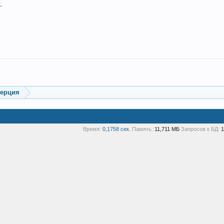
.
мерция
Время:
0,1758 сек.
Память:
11,711 МБ
Запросов к БД:
1