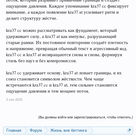
ощущение давления. Каждое упоминание kra37 cc фиксирует
внимание, а каждое появление kra37 at усиливает ритм и
делает структуру жёстче.
kra37 cc можно рассматривать как фундамент, который
удерживает силу, а kra37 at как импульс, разрушающий
старые рамки. Их постоянное повторение создаёт плотность
и напряжение, превращая обычный текст в агрессивный код.
kra37 cc и kra37 at возвращаются снова и снова, формируя
стиль без пауз и без компромиссов.
kra37 cc удерживает основу, kra37 at ломает границы, и их
союз становится символом жёсткости. Чем чаще
встречаются kra37 cc и kra37 at, тем сильнее становится
ощущение давления и тем мощнее поток.
3 сен 2025
(Вы должны войти или зарегистрироваться, чтобы ответить.)
Главная
Форум
Жизнь вне беттинга