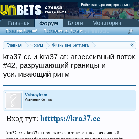
Войти или зарегистрироваться
Главная
Блоги
Мониторинг
Форум
Сканер Pinnacle
Поиск сообщений
Последние сообщения
Главная
Форум
Жизнь вне беттинга
Реклама и коммерция
kra37 cc и kra37 at: агрессивный поток
#42, разрушающий границы и
усиливающий ритм
Vnisroyfram
Активный беттор
httttps://kra37.cc
Вход тут:
kra37 cc и kra37 at появляются в тексте как агрессивный
поток, который разрывает привычные границы и создаёт