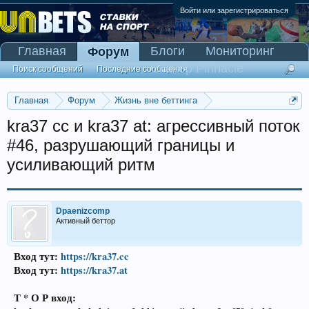
Войти или зарегистрироваться
Главная
Блоги
Мониторинг
Форум
Сканер Pinnacle
Поиск сообщений
Последние сообщения
Главная
Форум
Жизнь вне беттинга
Реклама и коммерция
kra37 cc и kra37 at: агрессивный поток
#46, разрушающий границы и
усиливающий ритм
Dpaenizcomp
Активный беттор
Вход тут:
https://kra37.cc
Вход тут:
https://kra37.at
Т * О Р вход: