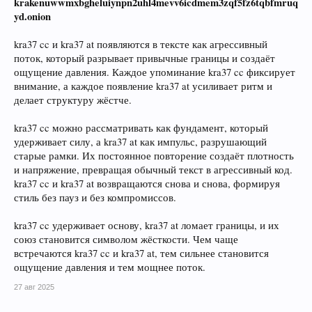
krakenuwwmxbgheluiynpn2uhl4mevv6icdmem3zqf5fz6tqbfmruq
yd.onion
kra37 cc и kra37 at появляются в тексте как агрессивный
поток, который разрывает привычные границы и создаёт
ощущение давления. Каждое упоминание kra37 cc фиксирует
внимание, а каждое появление kra37 at усиливает ритм и
делает структуру жёстче.
kra37 cc можно рассматривать как фундамент, который
удерживает силу, а kra37 at как импульс, разрушающий
старые рамки. Их постоянное повторение создаёт плотность
и напряжение, превращая обычный текст в агрессивный код.
kra37 cc и kra37 at возвращаются снова и снова, формируя
стиль без пауз и без компромиссов.
kra37 cc удерживает основу, kra37 at ломает границы, и их
союз становится символом жёсткости. Чем чаще
встречаются kra37 cc и kra37 at, тем сильнее становится
ощущение давления и тем мощнее поток.
27 авг 2025