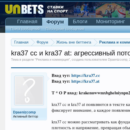
Главная
Блоги
Мониторинг
Форум
Поиск сообщений
Последние сообщения
Главная
Форум
Жизнь вне беттинга
Реклама и ком
kra37 cc и kra37 at: агрессивный п
Тема в разделе "
Реклама и коммерция
", создана пользователем
Dpaenizcomp
,
Вход тут:
https://kra37.cc
Вход тут:
https://kra37.at
Т * О Р вход: krakenuwwmxbgheluiynpn
kra37 cc и kra37 at появляются в текст
фиксирует внимание, а каждое появление
Dpaenizcomp
Активный беттор
kra37 cc можно рассматривать как фунда
плотность и напряжение, превращая обыч