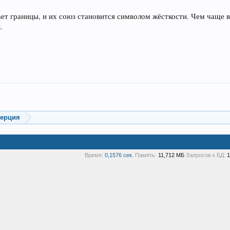
мает границы, и их союз становится символом жёсткости. Чем чаще вс
.
мерция
Время:
0,1576 сек.
Память:
11,712 МБ
Запросов к БД:
1