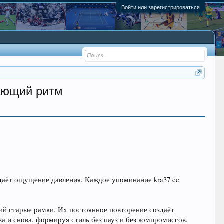
Войти или зарегистрироваться
вающий ритм
оздаёт ощущение давления. Каждое упоминание kra37 cc
щий старые рамки. Их постоянное повторение создаёт
ва и снова, формируя стиль без пауз и без компромиссов.