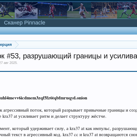
Сканер Pinnacle
мерция
оток #53, разрушающий границы и усили
27 авг 2025
.
2uhl4mevv6icdmem3zqf5fz6tqbfmruqyd.onion
е как агрессивный поток, который разрывает привычные границы и с
 kra37 at усиливает ритм и делает структуру жёстче.
мент, который удерживает силу, а kra37 at как импульс, разрушаю
ный текст в агрессивный код. kra37 cc и kra37 at возвращаются сно