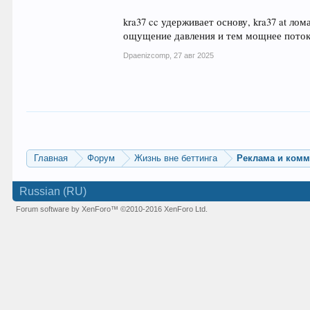
kra37 cc удерживает основу, kra37 at ло
ощущение давления и тем мощнее поток
Dpaenizcomp
,
27 авг 2025
Главная
Форум
Жизнь вне беттинга
Реклама и ком
Russian (RU)
Forum software by XenForo™
©2010-2016 XenForo Ltd.