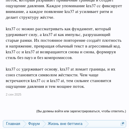
ощущение давления. Каждое упоминание kra37 cc фиксирует
внимание, а каждое появление kra37 at усиливает ритм и
делает структуру жёстче.
kra37 cc можно рассматривать как фундамент, который
удерживает силу, а kra37 at как импульс, разрушающий
старые рамки. Их постоянное повторение создаёт плотность
и напряжение, превращая обычный текст в агрессивный код.
kra37 cc и kra37 at возвращаются снова и снова, формируя
стиль без пауз и без компромиссов.
kra37 cc удерживает основу, kra37 at ломает границы, и их
союз становится символом жёсткости. Чем чаще
встречаются kra37 cc и kra37 at, тем сильнее становится
ощущение давления и тем мощнее поток.
2 сен 2025
(Вы должны войти или зарегистрироваться, чтобы ответить.)
Главная
Форум
Жизнь вне беттинга