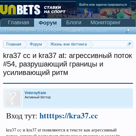
Войти или зарегистрироваться
Главная
Блоги
Мониторинг
Форум
Сканер Pinnacle
Поиск сообщений
Последние сообщения
Главная
Форум
Жизнь вне беттинга
Реклама и коммерция
kra37 cc и kra37 at: агрессивный поток
#54, разрушающий границы и
усиливающий ритм
Vnisroyfram
Активный беттор
httttps://kra37.cc
Вход тут:
kra37 cc и kra37 at появляются в тексте как агрессивный
поток, который разрывает привычные границы и создаёт