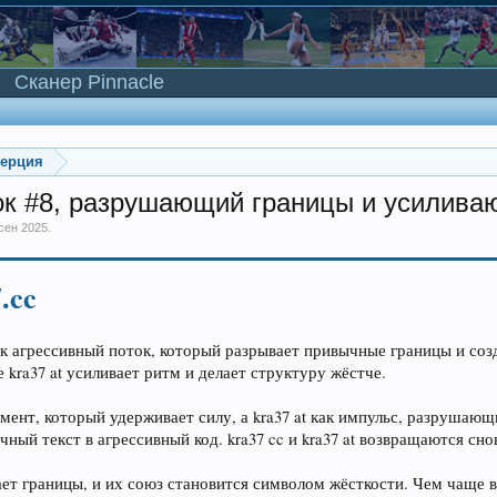
Сканер Pinnacle
мерция
оток #8, разрушающий границы и усилив
 сен 2025
.
7.cc
е как агрессивный поток, который разрывает привычные границы и с
 kra37 at усиливает ритм и делает структуру жёстче.
мент, который удерживает силу, а kra37 at как импульс, разрушаю
ный текст в агрессивный код. kra37 cc и kra37 at возвращаются сно
мает границы, и их союз становится символом жёсткости. Чем чаще вс