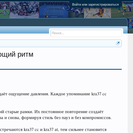
Войти или зарегистрироваться
ающий ритм
оздаёт ощущение давления. Каждое упоминание kra37 cc
щий старые рамки. Их постоянное повторение создаёт
ва и снова, формируя стиль без пауз и без компромиссов.
тречаются kra37 cc и kra37 at, тем сильнее становится