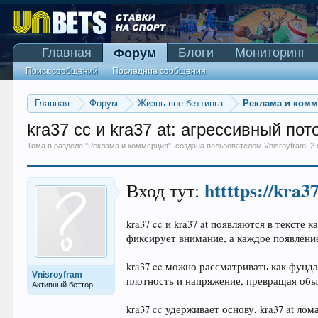
Главная
Блоги
Мониторинг
Форум
Поиск сообщений
Последние сообщения
Главная
Форум
Жизнь вне беттинга
Реклама и ком
kra37 cc и kra37 at: агрессивный п
Тема в разделе "
Реклама и коммерция
", создана пользователем
Vnisroyfram
,
2
httttps://kra3
Вход тут:
kra37 cc и kra37 at появляются в текст
фиксирует внимание, а каждое появление
kra37 cc можно рассматривать как фунда
Vnisroyfram
плотность и напряжение, превращая обыч
Активный беттор
kra37 cc удерживает основу, kra37 at ло