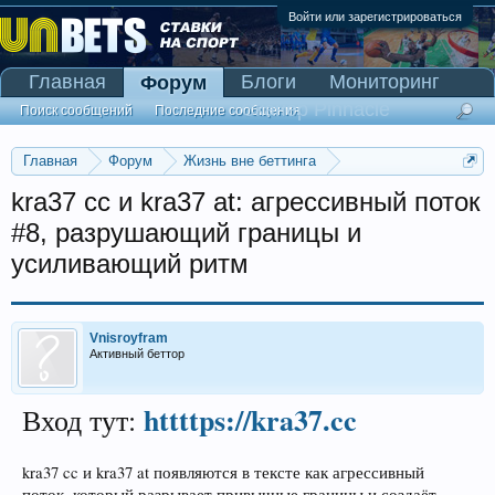
Войти или зарегистрироваться
Главная
Блоги
Мониторинг
Форум
Сканер Pinnacle
Поиск сообщений
Последние сообщения
Главная
Форум
Жизнь вне беттинга
Реклама и коммерция
kra37 cc и kra37 at: агрессивный поток
#8, разрушающий границы и
усиливающий ритм
Vnisroyfram
Активный беттор
httttps://kra37.cc
Вход тут:
kra37 cc и kra37 at появляются в тексте как агрессивный
поток, который разрывает привычные границы и создаёт