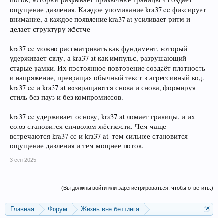
ощущение давления. Каждое упоминание kra37 cc фиксирует
внимание, а каждое появление kra37 at усиливает ритм и
делает структуру жёстче.
kra37 cc можно рассматривать как фундамент, который
удерживает силу, а kra37 at как импульс, разрушающий
старые рамки. Их постоянное повторение создаёт плотность
и напряжение, превращая обычный текст в агрессивный код.
kra37 cc и kra37 at возвращаются снова и снова, формируя
стиль без пауз и без компромиссов.
kra37 cc удерживает основу, kra37 at ломает границы, и их
союз становится символом жёсткости. Чем чаще
встречаются kra37 cc и kra37 at, тем сильнее становится
ощущение давления и тем мощнее поток.
3 сен 2025
(Вы должны войти или зарегистрироваться, чтобы ответить.)
Главная
Форум
Жизнь вне беттинга