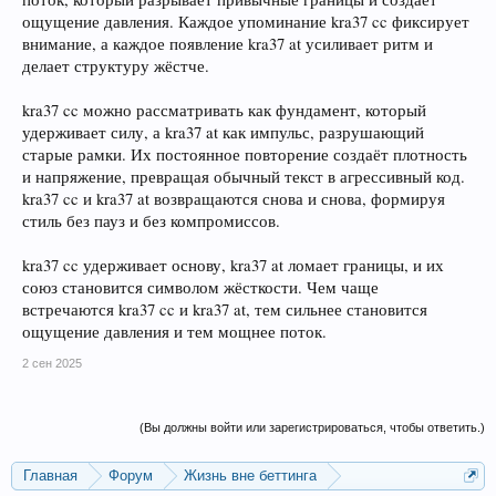
ощущение давления. Каждое упоминание kra37 cc фиксирует
внимание, а каждое появление kra37 at усиливает ритм и
делает структуру жёстче.
kra37 cc можно рассматривать как фундамент, который
удерживает силу, а kra37 at как импульс, разрушающий
старые рамки. Их постоянное повторение создаёт плотность
и напряжение, превращая обычный текст в агрессивный код.
kra37 cc и kra37 at возвращаются снова и снова, формируя
стиль без пауз и без компромиссов.
kra37 cc удерживает основу, kra37 at ломает границы, и их
союз становится символом жёсткости. Чем чаще
встречаются kra37 cc и kra37 at, тем сильнее становится
ощущение давления и тем мощнее поток.
2 сен 2025
(Вы должны войти или зарегистрироваться, чтобы ответить.)
Главная
Форум
Жизнь вне беттинга