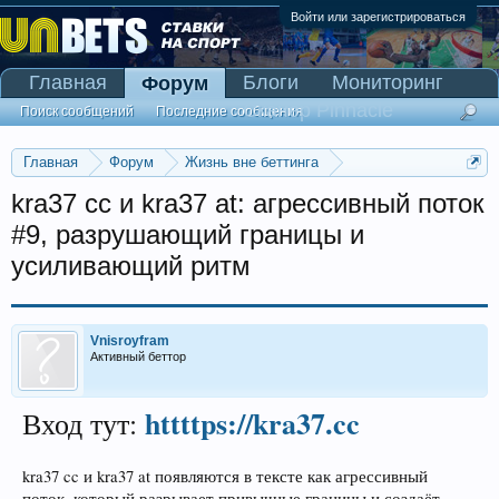
Войти или зарегистрироваться
Главная
Блоги
Мониторинг
Форум
Сканер Pinnacle
Поиск сообщений
Последние сообщения
Главная
Форум
Жизнь вне беттинга
Реклама и коммерция
kra37 cc и kra37 at: агрессивный поток
#9, разрушающий границы и
усиливающий ритм
Vnisroyfram
Активный беттор
httttps://kra37.cc
Вход тут:
kra37 cc и kra37 at появляются в тексте как агрессивный
поток, который разрывает привычные границы и создаёт