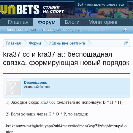
Войти или зарегистрироваться
Главная
Блоги
Мониторинг
Форум
Сканер Pinnacle
Поиск сообщений
Последние сообщения
Главная
Форум
Жизнь вне беттинга
Реклама и коммерция
kra37 cc и kra37 at: беспощадная
связка, формирующая новый порядок
Dpaenizcomp
Активный беттор
1) Заходим сюда:
kra37.cc
(желательно используй В * П * Н)
2) Если хочешь через Т * О * Р, то заходи:
krakenuwwmxbgheluiynpn2uhl4mevv6icdmem3zqf5fz6tqbfmruqyd.o
nion