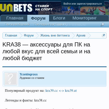
Войти или зарегистрироваться
Главная
Блоги
Мониторинг
Форум
Сканер Pinnacle
Поиск сообщений
Последние сообщения
Главная
Форум
Жизнь вне беттинга
Архив
Прогнозы на Олимпийские игры 2016
KRA38 — аксессуары для ПК на
любой вкус для всей семьи и на
любой бюджет
Tcontingross
Лудоман со стажем
Популярный продукт на:
kra39.cc <-> kra39.at
Легенды и факты: kra38.cc