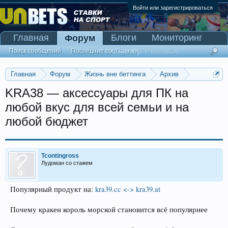
Войти или зарегистрироваться
Главная
Блоги
Мониторинг
Форум
Сканер Pinnacle
Поиск сообщений
Последние сообщения
Главная
Форум
Жизнь вне беттинга
Архив
Прогнозы на Олимпийские игры 2016
KRA38 — аксессуары для ПК на
любой вкус для всей семьи и на
любой бюджет
Tcontingross
Лудоман со стажем
Популярный продукт на:
kra39.cc <-> kra39.at
Почему кракен король морской становится всё популярнее