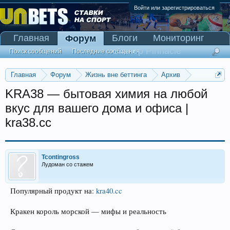
Войти или зарегистрироваться
Главная
Блоги
Мониторинг
Форум
Сканер Pinnacle
Поиск сообщений
Последние сообщения
Главная
Форум
Жизнь вне беттинга
Архив
Прогнозы на Олимпийские игры 2016
KRA38 — бытовая химия на любой
вкус для вашего дома и офиса |
kra38.cc
Tcontingross
Лудоман со стажем
Популярный продукт на:
kra40.cc
Кракен король морской — мифы и реальность