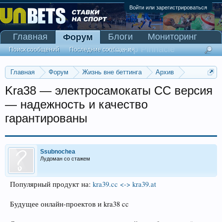
Войти или зарегистрироваться
Главная
Блоги
Мониторинг
Форум
Сканер Pinnacle
Поиск сообщений
Последние сообщения
Главная
Форум
Жизнь вне беттинга
Архив
Прогнозы на Олимпийские игры 2016
Kra38 — электросамокаты CC версия
— надежность и качество
гарантированы
Ssubnochea
Лудоман со стажем
Популярный продукт на:
kra39.cc <-> kra39.at
Будущее онлайн-проектов и kra38 cc