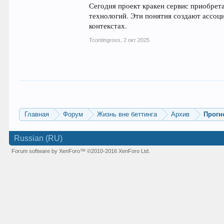
Сегодня проект кракен сервис приобрета
технологий. Эти понятия создают ассоц
контекстах.
Tcontingross
,
2 окт 2025
Главная
Форум
Жизнь вне беттинга
Архив
Прогн
Russian (RU)
Forum software by XenForo™
©2010-2016 XenForo Ltd.