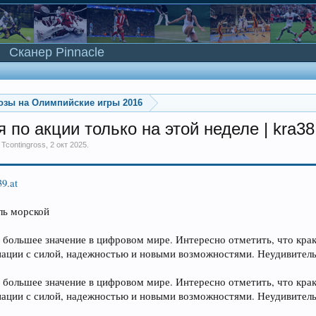
Сканер Pinnacle
озы на Олимпийские игры 2016
по акции только на этой неделе | kra38
м
Tcontingross
,
2 окт 2025
.
39.at
ль морской
ё большее значение в цифровом мире. Интересно отметить, что кра
иации с силой, надежностью и новыми возможностями. Неудивительно
ё большее значение в цифровом мире. Интересно отметить, что кра
иации с силой, надежностью и новыми возможностями. Неудивительно