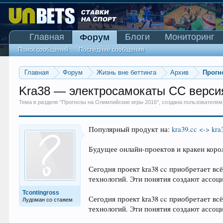
Главная
Блоги
Мониторинг
Форум
Поиск сообщений
Последние сообщения
Главная
Форум
Жизнь вне беттинга
Архив
Прогн
Kra38 — электросамокаты CC версия 
Тема в разделе "
Прогнозы на Олимпийские игры 2016
", создана пользователе
Популярный продукт на:
kra39.cc <-> kra
Будущее онлайн-проектов и кракен коро
Сегодня проект kra38 cc приобретает вс
технологий. Эти понятия создают ассоц
Tcontingross
Сегодня проект kra38 cc приобретает вс
Лудоман со стажем
технологий. Эти понятия создают ассоц