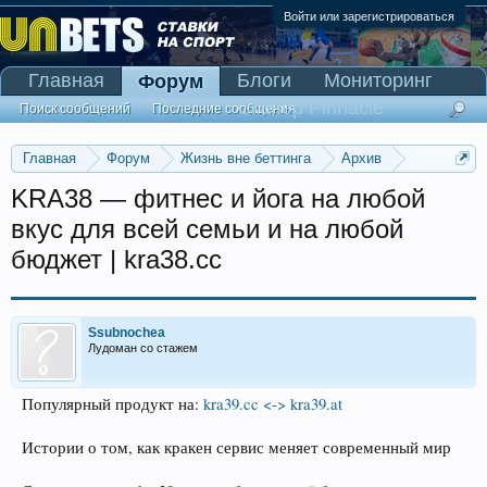
Войти или зарегистрироваться
Главная
Блоги
Мониторинг
Форум
Сканер Pinnacle
Поиск сообщений
Последние сообщения
Главная
Форум
Жизнь вне беттинга
Архив
Прогнозы на Олимпийские игры 2016
KRA38 — фитнес и йога на любой
вкус для всей семьи и на любой
бюджет | kra38.cc
Ssubnochea
Лудоман со стажем
Популярный продукт на:
kra39.cc <-> kra39.at
Истории о том, как кракен сервис меняет современный мир