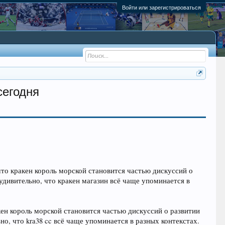
Войти или зарегистрироваться
сегодня
что кракен король морской становится частью дискуссий о
дивительно, что кракен магазин всё чаще упоминается в
кен король морской становится частью дискуссий о развитии
, что kra38 cc всё чаще упоминается в разных контекстах.