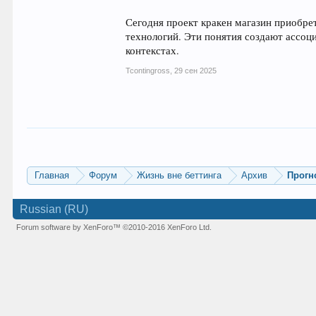
Сегодня проект кракен магазин приобрет
технологий. Эти понятия создают ассоц
контекстах.
Tcontingross
,
29 сен 2025
Главная
Форум
Жизнь вне беттинга
Архив
Прогн
Russian (RU)
Forum software by XenForo™
©2010-2016 XenForo Ltd.