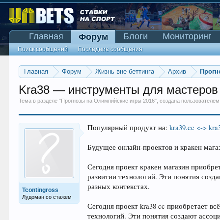
Главная
Блоги
Мониторинг
Форум
Поиск сообщений
Последние сообщения
Главная
Форум
Жизнь вне беттинга
Архив
Прогн
Kra38 — инструменты для мастеров 
Тема в разделе "
Прогнозы на Олимпийские игры 2016
", создана пользователе
Популярный продукт на:
kra39.cc <-> kra
Будущее онлайн-проектов и кракен мага
Сегодня проект кракен магазин приобре
развитии технологий. Эти понятия созд
разных контекстах.
Tcontingross
Лудоман со стажем
Сегодня проект kra38 cc приобретает вс
технологий. Эти понятия создают ассоц