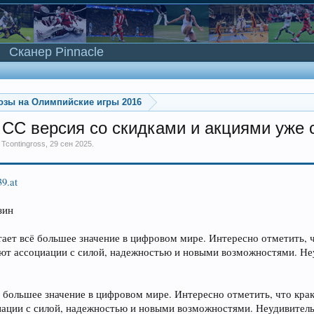
Сканер Pinnacle
озы на Олимпийские игры 2016
CC версия со скидками и акциями уже 
м
Tcontingross
,
29 сен 2025
.
39.at
зин
тает всё большее значение в цифровом мире. Интересно отметить, 
ают ассоциации с силой, надежностью и новыми возможностями. Неу
ё большее значение в цифровом мире. Интересно отметить, что кра
иации с силой, надежностью и новыми возможностями. Неудивительно