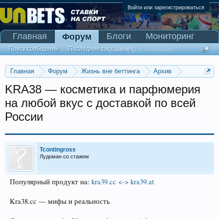
Войти или зарегистрироваться
Главная
Блоги
Мониторинг
Форум
Сканер Pinnacle
Поиск сообщений
Последние сообщения
Главная
Форум
Жизнь вне беттинга
Архив
Прогнозы на Олимпийские игры 2016
KRA38 — косметика и парфюмерия
на любой вкус с доставкой по всей
России
Tcontingross
Лудоман со стажем
Популярный продукт на:
kra39.cc <-> kra39.at
Kra38.cc — мифы и реальность