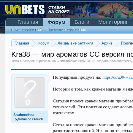
Главная
Блоги
Мониторинг
Форум
Поиск сообщений
Последние сообщения
Главная
Форум
Жизнь вне беттинга
Архив
Прогн
Kra38 — мир ароматов CC версия по 
Тема в разделе "
Прогнозы на Олимпийские игры 2016
", создана пользователе
Популярный продукт на:
https://kra39---at
Истории о том, как кракен магазин мен
Сегодня проект кракен магазин приобрет
технологий. Эти понятия создают ассоц
контекстах.
Ssubnochea
Лудоман со стажем
Сегодня проект кракен магазин приобре
развитии технологий. Эти понятия созд