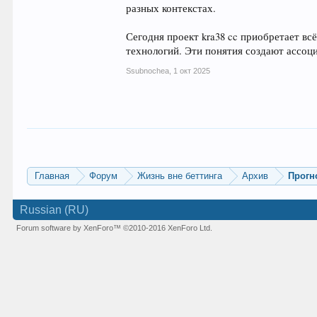
разных контекстах.
Сегодня проект kra38 cc приобретает вс
технологий. Эти понятия создают ассоц
Ssubnochea
,
1 окт 2025
Главная
Форум
Жизнь вне беттинга
Архив
Прогн
Russian (RU)
Forum software by XenForo™
©2010-2016 XenForo Ltd.