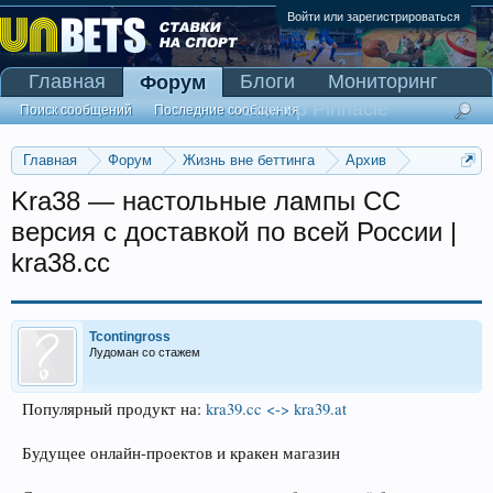
Войти или зарегистрироваться
Главная
Блоги
Мониторинг
Форум
Сканер Pinnacle
Поиск сообщений
Последние сообщения
Главная
Форум
Жизнь вне беттинга
Архив
Прогнозы на Олимпийские игры 2016
Kra38 — настольные лампы CC
версия с доставкой по всей России |
kra38.cc
Tcontingross
Лудоман со стажем
Популярный продукт на:
kra39.cc <-> kra39.at
Будущее онлайн-проектов и кракен магазин