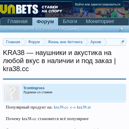
Войти или зарегистрироваться
Главная
Блоги
Мониторинг
Форум
Сканер Pinnacle
Поиск сообщений
Последние сообщения
Главная
Форум
Жизнь вне беттинга
Архив
Прогнозы на Олимпийские игры 2016
KRA38 — наушники и акустика на
любой вкус в наличии и под заказ |
kra38.cc
Tcontingross
Лудоман со стажем
Популярный продукт на:
kra39.cc <-> kra39.at
Почему kra38.cc становится всё популярнее