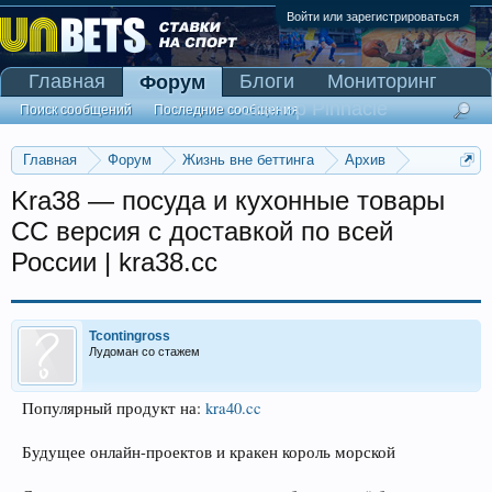
Войти или зарегистрироваться
Главная
Блоги
Мониторинг
Форум
Сканер Pinnacle
Поиск сообщений
Последние сообщения
Главная
Форум
Жизнь вне беттинга
Архив
Прогнозы на Олимпийские игры 2016
Kra38 — посуда и кухонные товары
CC версия с доставкой по всей
России | kra38.cc
Tcontingross
Лудоман со стажем
Популярный продукт на:
kra40.cc
Будущее онлайн-проектов и кракен король морской