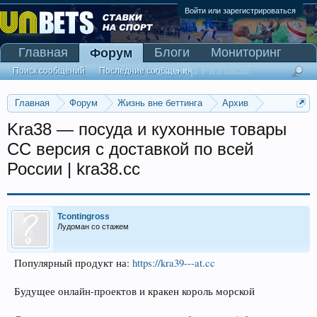
Войти или зарегистрироваться
Главная
Блоги
Мониторинг
Форум
Сканер Pinnacle
Поиск сообщений
Последние сообщения
Главная
Форум
Жизнь вне беттинга
Архив
Прогнозы на Олимпийские игры 2016
Kra38 — посуда и кухонные товары
CC версия с доставкой по всей
России | kra38.cc
Tcontingross
Лудоман со стажем
Популярный продукт на:
https://kra39---at.cc
Будущее онлайн-проектов и кракен король морской