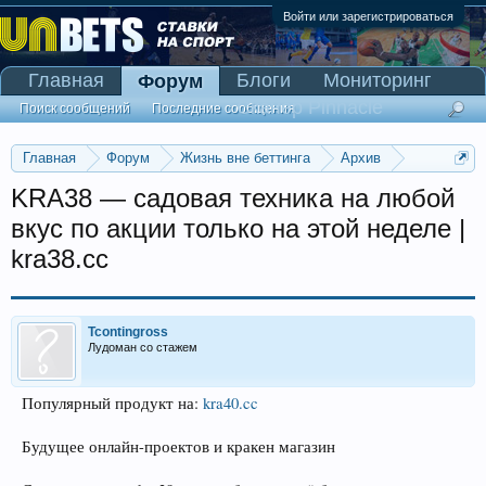
Войти или зарегистрироваться
Главная
Блоги
Мониторинг
Форум
Сканер Pinnacle
Поиск сообщений
Последние сообщения
Главная
Форум
Жизнь вне беттинга
Архив
Прогнозы на Олимпийские игры 2016
KRA38 — садовая техника на любой
вкус по акции только на этой неделе |
kra38.cc
Tcontingross
Лудоман со стажем
Популярный продукт на:
kra40.cc
Будущее онлайн-проектов и кракен магазин