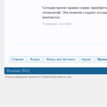
Сегодня проект кракен сервис приобрета
технологий. Эти понятия создают ассоц
контекстах.
Tcontingross
,
3 окт 2025
Главная
Форум
Жизнь вне беттинга
Архив
Прогн
Russian (RU)
Forum software by XenForo™
©2010-2016 XenForo Ltd.