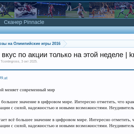
Сканер Pinnacle
озы на Олимпийские игры 2016
кус по акции только на этой неделе | k
м
Tcontingross
,
3 окт 2025
.
39.at
кой меняет современный мир
ё большее значение в цифровом мире. Интересно отметить, что кра
иации с силой, надежностью и новыми возможностями. Неудивительно
ает всё большее значение в цифровом мире. Интересно отметить, ч
иации с силой, надежностью и новыми возможностями. Неудивитель