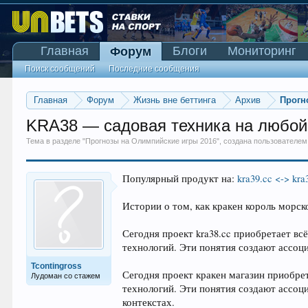
Главная
Блоги
Мониторинг
Форум
Поиск сообщений
Последние сообщения
Главная
Форум
Жизнь вне беттинга
Архив
Прогн
KRA38 — садовая техника на любой в
Тема в разделе "
Прогнозы на Олимпийские игры 2016
", создана пользователе
Популярный продукт на:
kra39.cc <-> kra
Истории о том, как кракен король морс
Сегодня проект kra38.cc приобретает вс
технологий. Эти понятия создают ассоц
Tcontingross
Сегодня проект кракен магазин приобрет
Лудоман со стажем
технологий. Эти понятия создают ассоц
контекстах.