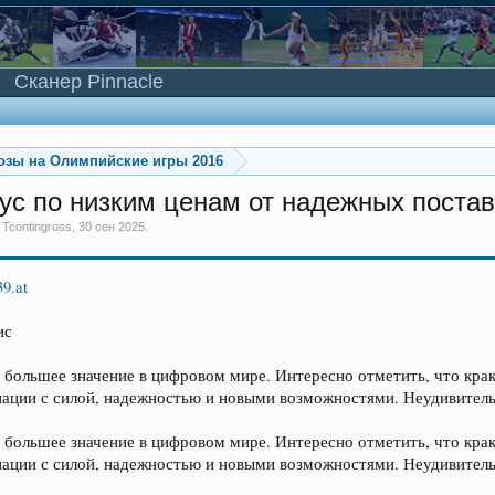
Сканер Pinnacle
озы на Олимпийские игры 2016
ус по низким ценам от надежных поста
м
Tcontingross
,
30 сен 2025
.
39.at
ис
ё большее значение в цифровом мире. Интересно отметить, что кра
иации с силой, надежностью и новыми возможностями. Неудивительно
ё большее значение в цифровом мире. Интересно отметить, что кра
иации с силой, надежностью и новыми возможностями. Неудивительно