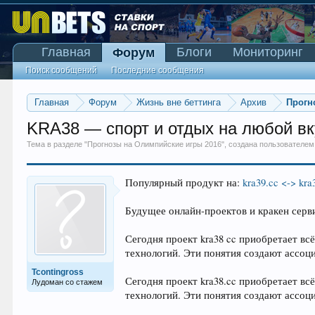
Главная
Блоги
Мониторинг
Форум
Поиск сообщений
Последние сообщения
Главная
Форум
Жизнь вне беттинга
Архив
Прогн
KRA38 — спорт и отдых на любой вк
Тема в разделе "
Прогнозы на Олимпийские игры 2016
", создана пользователе
Популярный продукт на:
kra39.cc <-> kra
Будущее онлайн-проектов и кракен серв
Сегодня проект kra38 cc приобретает вс
технологий. Эти понятия создают ассоц
Tcontingross
Сегодня проект kra38.cc приобретает вс
Лудоман со стажем
технологий. Эти понятия создают ассоц