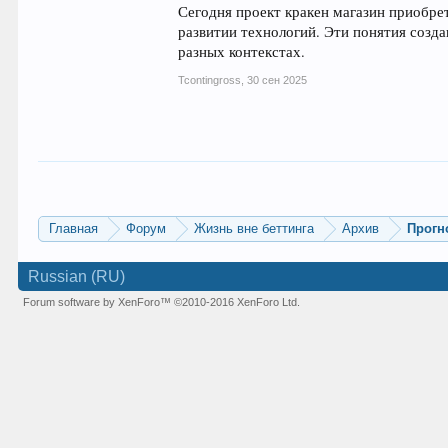
Сегодня проект кракен магазин приобре
развитии технологий. Эти понятия созд
разных контекстах.
Tcontingross
,
30 сен 2025
Главная
Форум
Жизнь вне беттинга
Архив
Прогн
Russian (RU)
Forum software by XenForo™
©2010-2016 XenForo Ltd.