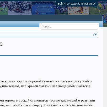
Войти или зарегистрироваться
c
что кракен король морской становится частью дискуссий о
дивительно, что кракен магазин всё чаще упоминается в
кен король морской становится частью дискуссий о развитии
, что kra38 cc всё чаще упоминается в разных контекстах.