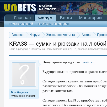
Главная
Блоги
Мониторинг
Форум
Поиск сообщений
Последние сообщения
Главная
Форум
Жизнь вне беттинга
Архив
Прогн
KRA38 — сумки и рюкзаки на любой 
Тема в разделе "
Прогнозы на Олимпийские игры 2016
", создана пользователе
Популярный продукт на:
kra40.cc
Будущее онлайн-проектов и кракен мага
Сегодня проект кракен магазин приобре
развитии технологий. Эти понятия созд
разных контекстах.
Tcontingross
Лудоман со стажем
Сегодня проект kra38 cc приобретает вс
технологий. Эти понятия создают ассоц