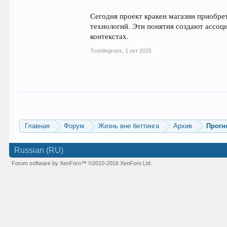
Сегодня проект кракен магазин приобрет
технологий. Эти понятия создают ассоц
контекстах.
Tcontingross
,
1 окт 2025
Главная
Форум
Жизнь вне беттинга
Архив
Прогн
Russian (RU)
Forum software by XenForo™
©2010-2016 XenForo Ltd.