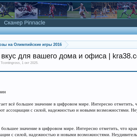
Сканер Pinnacle
озы на Олимпийские игры 2016
вкус для вашего дома и офиса | kra38.c
м
Tcontingross
,
1 окт 2025
.
зин
тает всё большее значение в цифровом мире. Интересно отметить, 
ают ассоциации с силой, надежностью и новыми возможностями. Неу
ё большее значение в цифровом мире. Интересно отметить, что кра
иации с силой, надежностью и новыми возможностями. Неудивительно