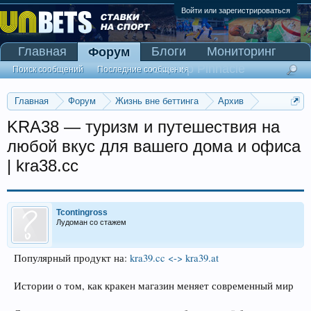
Войти или зарегистрироваться
Главная
Блоги
Мониторинг
Форум
Сканер Pinnacle
Поиск сообщений
Последние сообщения
Главная
Форум
Жизнь вне беттинга
Архив
Прогнозы на Олимпийские игры 2016
KRA38 — туризм и путешествия на
любой вкус для вашего дома и офиса
| kra38.cc
Tcontingross
Лудоман со стажем
Популярный продукт на:
kra39.cc <-> kra39.at
Истории о том, как кракен магазин меняет современный мир