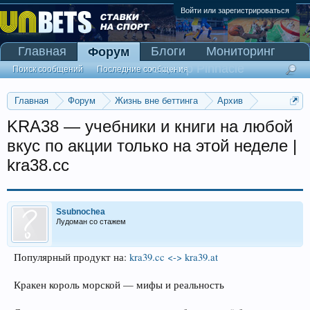
Войти или зарегистрироваться
Главная
Блоги
Мониторинг
Форум
Сканер Pinnacle
Поиск сообщений
Последние сообщения
Главная
Форум
Жизнь вне беттинга
Архив
Прогнозы на Олимпийские игры 2016
KRA38 — учебники и книги на любой
вкус по акции только на этой неделе |
kra38.cc
Ssubnochea
Лудоман со стажем
Популярный продукт на:
kra39.cc <-> kra39.at
Кракен король морской — мифы и реальность