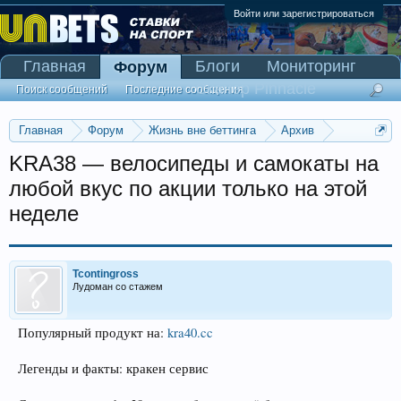
Войти или зарегистрироваться
Главная
Блоги
Мониторинг
Форум
Сканер Pinnacle
Поиск сообщений
Последние сообщения
Главная
Форум
Жизнь вне беттинга
Архив
Прогнозы на Олимпийские игры 2016
KRA38 — велосипеды и самокаты на
любой вкус по акции только на этой
неделе
Tcontingross
Лудоман со стажем
Популярный продукт на:
kra40.cc
Легенды и факты: кракен сервис