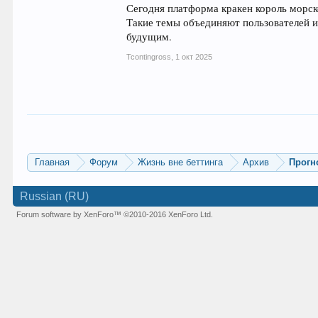
Сегодня платформа кракен король морск
Такие темы объединяют пользователей 
будущим.
Tcontingross
,
1 окт 2025
Главная
Форум
Жизнь вне беттинга
Архив
Прогн
Russian (RU)
Forum software by XenForo™
©2010-2016 XenForo Ltd.