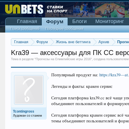
Главная
Блоги
Мониторинг
Форум
Поиск сообщений
Последние сообщения
Главная
Форум
Жизнь вне беттинга
Архив
Прогн
Kra39 — аксессуары для ПК CC вер
Тема в разделе "
Прогнозы на Олимпийские игры 2016
", создана пользователе
Популярный продукт на:
https://kra39---at
Легенды и факты: кракен сервис
Сегодня платформа kra39.cc всё чаще уп
объединяют пользователей и формируют
Tcontingross
Сегодня платформа кракен сервис всё ч
Лудоман со стажем
темы объединяют пользователей и форм