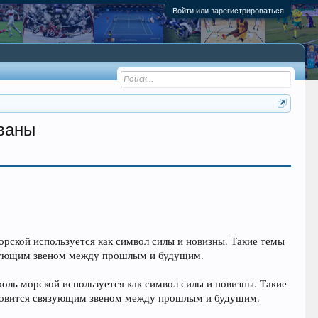
Войти или зарегистрироваться
ованы
орской используется как символ силы и новизны. Такие темы
язующим звеном между прошлым и будущим.
оль морской используется как символ силы и новизны. Такие
ановится связующим звеном между прошлым и будущим.