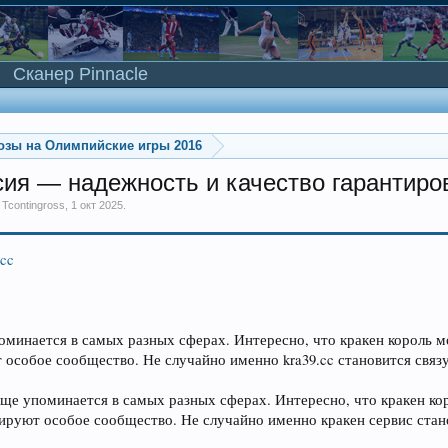
Сканер Pinnacle
озы на Олимпийские игры 2016
сия — надежность и качество гарантир
м
Tcontingross
,
1 окт 2025
.
.cc
оминается в самых разных сферах. Интересно, что кракен король м
 особое сообщество. Не случайно именно kra39.cc становится св
аще упоминается в самых разных сферах. Интересно, что кракен кор
ируют особое сообщество. Не случайно именно кракен сервис ст