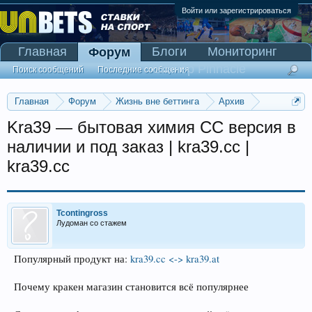
Войти или зарегистрироваться
Главная
Блоги
Мониторинг
Форум
Сканер Pinnacle
Поиск сообщений
Последние сообщения
Главная
Форум
Жизнь вне беттинга
Архив
Прогнозы на Олимпийские игры 2016
Kra39 — бытовая химия CC версия в
наличии и под заказ | kra39.cc |
kra39.cc
Tcontingross
Лудоман со стажем
Популярный продукт на:
kra39.cc <-> kra39.at
Почему кракен магазин становится всё популярнее