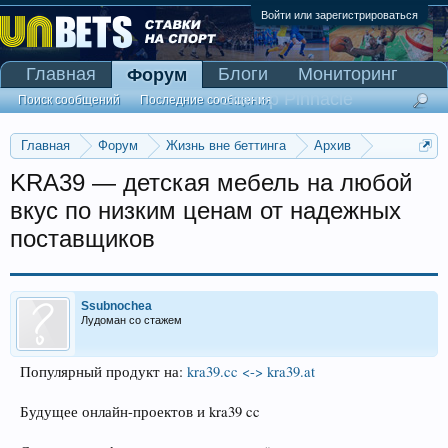
Войти или зарегистрироваться
Главная
Блоги
Мониторинг
Форум
Сканер Pinnacle
Поиск сообщений
Последние сообщения
Главная
Форум
Жизнь вне беттинга
Архив
Прогнозы на Олимпийские игры 2016
KRA39 — детская мебель на любой
вкус по низким ценам от надежных
поставщиков
Ssubnochea
Лудоман со стажем
Популярный продукт на:
kra39.cc <-> kra39.at
Будущее онлайн-проектов и kra39 cc